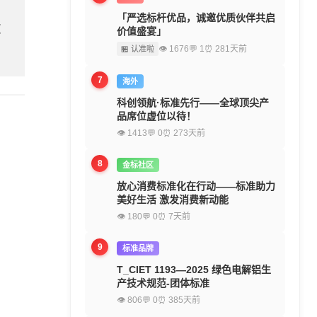
「严选标杆优品，诚邀优质伙伴共启
欢
价值盛宴」
👁 1676
💬 1
⏰ 281天前
🏪 认准啦
7
海外
科创领航·标准先行——全球顶尖产
品席位虚位以待！
👁 1413
💬 0
⏰ 273天前
8
金标社区
放心消费标准化在行动——标准助力
美好生活 激发消费新动能
👁 180
💬 0
⏰ 7天前
9
标准品牌
T_CIET 1193—2025 绿色电解铝生
产技术规范-团体标准
👁 806
💬 0
⏰ 385天前