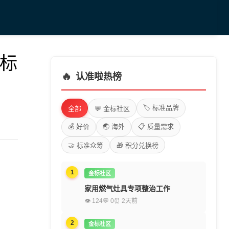
业标
🔥
认准啦热榜
🏷️ 标准品牌
全部
💬 金标社区
💰 好价
🌏 海外
📋 质量需求
🤝 标准众筹
🎁 积分兑换榜
1
金标社区
家用燃气灶具专项整治工作
👁 124
💬 0
⏰ 2天前
2
金标社区