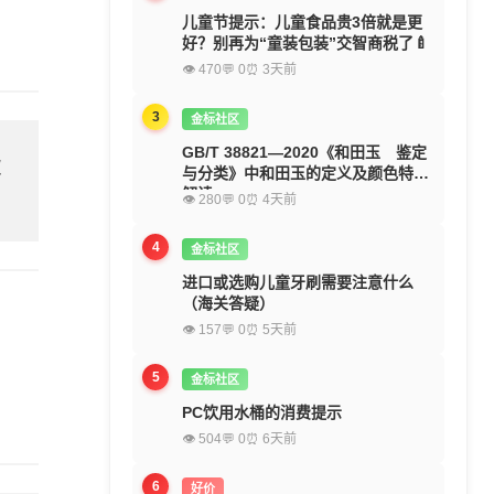
儿童节提示：儿童食品贵3倍就是更
好？别再为“童装包装”交智商税了🍼
👁 470
💬 0
⏰ 3天前
3
金标社区
GB/T 38821—2020《和田玉 鉴定
欢
与分类》中和田玉的定义及颜色特征
解读
👁 280
💬 0
⏰ 4天前
4
金标社区
进口或选购儿童牙刷需要注意什么
（海关答疑）
👁 157
💬 0
⏰ 5天前
5
金标社区
PC饮用水桶的消费提示
👁 504
💬 0
⏰ 6天前
6
好价