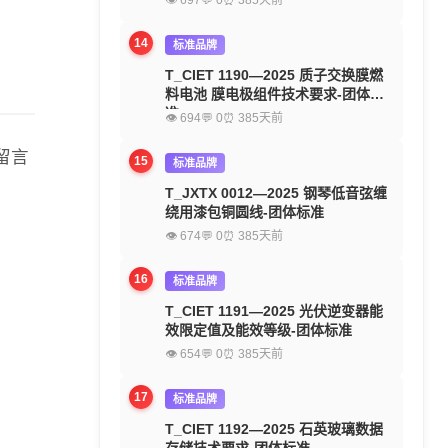
👁 697
💬 0
⏰ 385天前
14
标准品牌
T_CIET 1190—2025 质子交换膜燃
料电池 膜电极组件技术要求-团体标
准
👁 694
💬 0
⏰ 385天前
留言
15
标准品牌
T_JXTX 0012—2025 钢琴低音弦缠
绕用漆包铜圆线-团体标准
👁 674
💬 0
⏰ 385天前
16
标准品牌
T_CIET 1191—2025 光伏逆变器能
效限定值及能效等级-团体标准
👁 654
💬 0
⏰ 385天前
17
标准品牌
T_CIET 1192—2025 石英玻璃数据