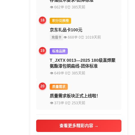
存储技术要求-团体标准
👁 662
💬 0
⏰ 385天前
18
积分兑换榜
京东礼品卡100元
👁 668
💬 0
⏰ 1019天前
充值卡
19
标准品牌
T_JXTX 0013—2025 180级直焊聚
氨酯漆包铜扁线-团体标准
👁 649
💬 0
⏰ 385天前
20
质量需求
质量需求板块正式上线啦！
👁 373
💬 0
⏰ 253天前
查看更多精彩内容 →