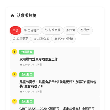
🔥
认准啦热榜
🏷️ 标准品牌
💰 好价
🌏 海外
全部
💬 金标社区
📋 质量需求
🤝 标准众筹
🎁 积分兑换榜
1
金标社区
家用燃气灶具专项整治工作
👁 124
💬 0
⏰ 2天前
2
金标社区
儿童节提示：儿童食品贵3倍就是更好？别再为“童装包
装”交智商税了🍼
👁 470
💬 0
⏰ 3天前
3
金标社区
GB/T 38821—2020《和田玉 鉴定与分类》中和田玉