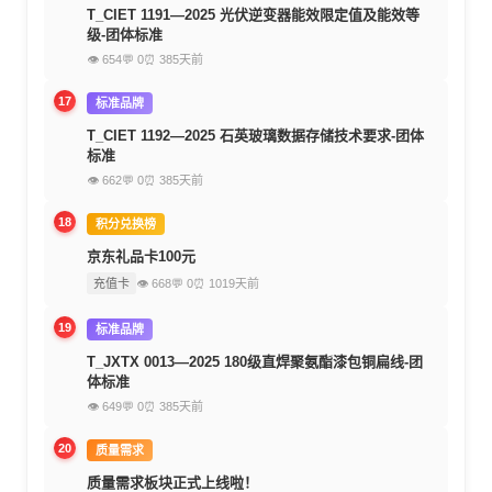
T_CIET 1191—2025 光伏逆变器能效限定值及能效等
级-团体标准
👁 654
💬 0
⏰ 385天前
17
标准品牌
T_CIET 1192—2025 石英玻璃数据存储技术要求-团体
标准
👁 662
💬 0
⏰ 385天前
18
积分兑换榜
京东礼品卡100元
充值卡
👁 668
💬 0
⏰ 1019天前
19
标准品牌
T_JXTX 0013—2025 180级直焊聚氨酯漆包铜扁线-团
体标准
👁 649
💬 0
⏰ 385天前
20
质量需求
质量需求板块正式上线啦！