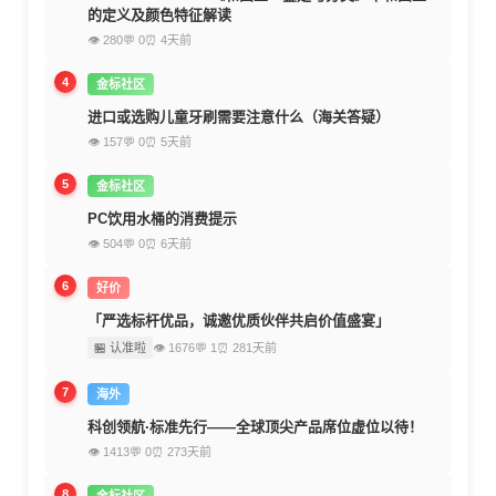
的定义及颜色特征解读
👁 280
💬 0
⏰ 4天前
4
金标社区
进口或选购儿童牙刷需要注意什么（海关答疑）
👁 157
💬 0
⏰ 5天前
5
金标社区
PC饮用水桶的消费提示
👁 504
💬 0
⏰ 6天前
6
好价
「严选标杆优品，诚邀优质伙伴共启价值盛宴」
🏪 认准啦
👁 1676
💬 1
⏰ 281天前
7
海外
科创领航·标准先行——全球顶尖产品席位虚位以待！
👁 1413
💬 0
⏰ 273天前
8
金标社区