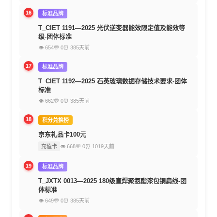
16
标准品牌
T_CIET 1191—2025 光伏逆变器能效限定值及能效等
级-团体标准
👁 654
💬 0
⏰ 385天前
17
标准品牌
T_CIET 1192—2025 石英玻璃数据存储技术要求-团体
标准
👁 662
💬 0
⏰ 385天前
18
积分兑换榜
京东礼品卡100元
充值卡
👁 668
💬 0
⏰ 1019天前
19
标准品牌
T_JXTX 0013—2025 180级直焊聚氨酯漆包铜扁线-团
体标准
👁 649
💬 0
⏰ 385天前