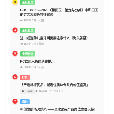
3
金标社区
GB/T 38821—2020《和田玉 鉴定与分类》中和田玉
的定义及颜色特征解读
👁 280
💬 0
⏰ 4天前
4
金标社区
进口或选购儿童牙刷需要注意什么（海关答疑）
👁 158
💬 0
⏰ 5天前
5
金标社区
PC饮用水桶的消费提示
👁 504
💬 0
⏰ 6天前
6
好价
「严选标杆优品，诚邀优质伙伴共启价值盛宴」
🏪 认准啦
👁 1676
💬 1
⏰ 281天前
7
海外
科创领航·标准先行——全球顶尖产品席位虚位以待！