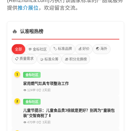
(RenZhunLa.com)为执行该国家标准的产品或服务
提供
推介展位
，欢迎留言交流。
🔥
认准啦热榜
🏷️ 标准品牌
💰 好价
🌏 海外
全部
💬 金标社区
📋 质量需求
🤝 标准众筹
🎁 积分兑换榜
1
金标社区
家用燃气灶具专项整治工作
👁 124
💬 0
⏰ 2天前
2
金标社区
儿童节提示：儿童食品贵3倍就是更好？别再为“童装包
装”交智商税了🍼
👁 470
💬 0
⏰ 3天前