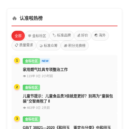
🔥
认准啦热榜
🏷️ 标准品牌
💰 好价
🌏 海外
全部
💬 金标社区
📋 质量需求
🤝 标准众筹
🎁 积分兑换榜
1
金标社区
NEW
家用燃气灶具专项整治工作
👁 119
💬 0
⏰ 2小时前
2
金标社区
儿童节提示：儿童食品贵3倍就是更好？别再为“童装包
装”交智商税了🍼
👁 463
💬 0
⏰ 2天前
3
金标社区
GB/T 38821—2020《和田玉 鉴定与分类》中和田玉