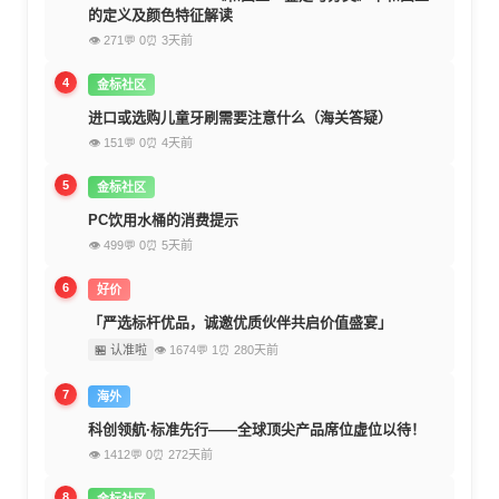
的定义及颜色特征解读
👁 271
💬 0
⏰ 3天前
4
金标社区
进口或选购儿童牙刷需要注意什么（海关答疑）
👁 151
💬 0
⏰ 4天前
5
金标社区
PC饮用水桶的消费提示
👁 499
💬 0
⏰ 5天前
6
好价
「严选标杆优品，诚邀优质伙伴共启价值盛宴」
🏪 认准啦
👁 1674
💬 1
⏰ 280天前
7
海外
科创领航·标准先行——全球顶尖产品席位虚位以待！
👁 1412
💬 0
⏰ 272天前
8
金标社区