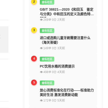
2
金标社区
GB/T 38821—2020《和田玉 鉴定
与分类》中和田玉的定义及颜色特征
解读
👁 269
💬 0
⏰ 2天前
3
金标社区
欢
进口或选购儿童牙刷需要注意什么
（海关答疑）
👁 149
💬 0
⏰ 3天前
4
金标社区
PC饮用水桶的消费提示
👁 498
💬 0
⏰ 4天前
5
金标社区
放心消费标准化在行动——标准助力
美好生活 激发消费新动能
👁 172
💬 0
⏰ 5天前