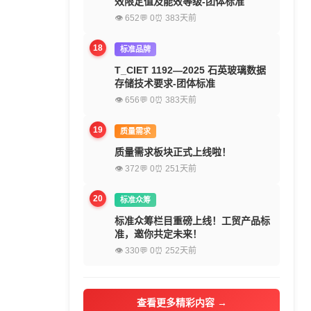
效限定值及能效等级-团体标准
👁 652
💬 0
⏰ 383天前
18
标准品牌
T_CIET 1192—2025 石英玻璃数据
存储技术要求-团体标准
👁 656
💬 0
⏰ 383天前
19
质量需求
质量需求板块正式上线啦！
👁 372
💬 0
⏰ 251天前
20
标准众筹
标准众筹栏目重磅上线！工贸产品标
准，邀你共定未来！
👁 330
💬 0
⏰ 252天前
查看更多精彩内容 →