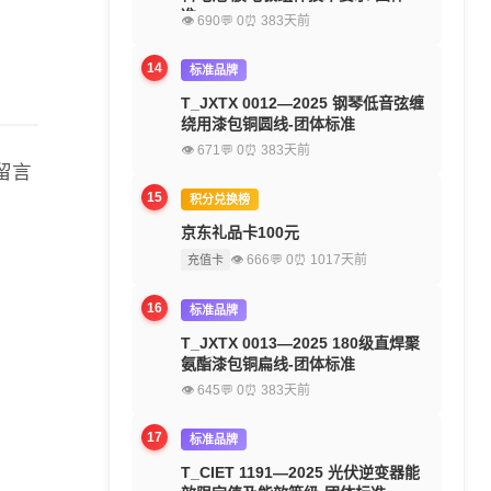
准
👁 690
💬 0
⏰ 383天前
14
标准品牌
T_JXTX 0012—2025 钢琴低音弦缠
绕用漆包铜圆线-团体标准
👁 671
💬 0
⏰ 383天前
留言
15
积分兑换榜
京东礼品卡100元
👁 666
💬 0
⏰ 1017天前
充值卡
16
标准品牌
T_JXTX 0013—2025 180级直焊聚
氨酯漆包铜扁线-团体标准
👁 645
💬 0
⏰ 383天前
17
标准品牌
T_CIET 1191—2025 光伏逆变器能