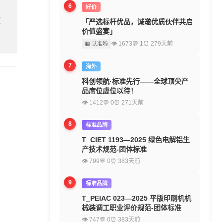
6
好价
欢
「严选标杆优品，诚邀优质伙伴共启
价值盛宴」
👁 1673
💬 1
⏰ 279天前
🏪 认准啦
7
海外
科创领航·标准先行——全球顶尖产
品席位虚位以待！
👁 1412
💬 0
⏰ 271天前
8
标准品牌
T_CIET 1193—2025 绿色电解铝生
产技术规范-团体标准
👁 799
💬 0
⏰ 383天前
9
标准品牌
T_PEIAC 023—2025 平版印刷机机
械装调工职业评价规范-团体标准
👁 747
💬 0
⏰ 383天前