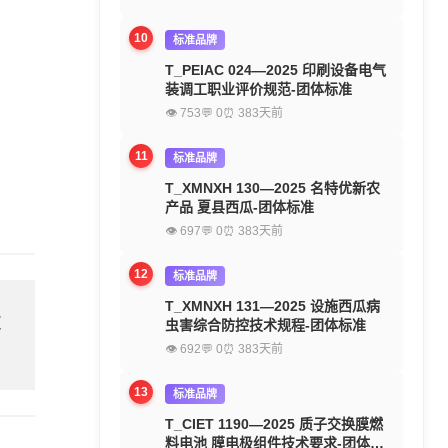
10
标准品牌
T_PEIAC 024—2025 印刷设备电气
装调工职业评价规范-团体标准
👁 753
💬 0
⏰ 383天前
11
标准品牌
T_XMNXH 130—2025 名特优新农
产品 夏县西瓜-团体标准
👁 697
💬 0
⏰ 383天前
12
标准品牌
T_XMNXH 131—2025 设施西瓜病
欢
虫害综合防控技术规程-团体标准
👁 692
💬 0
⏰ 383天前
13
标准品牌
T_CIET 1190—2025 质子交换膜燃
料电池 膜电极组件技术要求-团体标