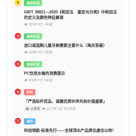
3
金标社区
GB/T 38821—2020《和田玉 鉴定与分类》中和田玉
的定义及颜色特征解读
👁 283
💬 0
⏰ 4天前
4
金标社区
进口或选购儿童牙刷需要注意什么（海关答疑）
👁 159
💬 0
⏰ 5天前
5
金标社区
PC饮用水桶的消费提示
👁 506
💬 0
⏰ 6天前
6
好价
「严选标杆优品，诚邀优质伙伴共启价值盛宴」
🏪 认准啦
👁 1677
💬 1
⏰ 281天前
7
海外
科创领航·标准先行——全球顶尖产品席位虚位以待！