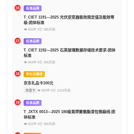
16
标准品牌
T_CIET 1191—2025 光伏逆变器能效限定值及能效等
级-团体标准
👁 656
💬 0
⏰ 386天前
17
标准品牌
T_CIET 1192—2025 石英玻璃数据存储技术要求-团体
标准
👁 663
💬 0
⏰ 386天前
18
积分兑换榜
京东礼品卡100元
充值卡
👁 669
💬 0
⏰ 1019天前
19
标准品牌
T_JXTX 0013—2025 180级直焊聚氨酯漆包铜扁线-团
体标准
👁 652
💬 0
⏰ 386天前