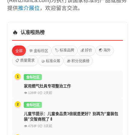
(RenZhunLa.com)为执行该国家标准的产品或服务
提供
推介展位
，欢迎留言交流。
🔥
认准啦热榜
🏷️ 标准品牌
💰 好价
🌏 海外
全部
💬 金标社区
📋 质量需求
🤝 标准众筹
🎁 积分兑换榜
1
金标社区
家用燃气灶具专项整治工作
👁 128
💬 0
⏰ 2天前
2
金标社区
儿童节提示：儿童食品贵3倍就是更好？别再为“童装包
装”交智商税了🍼
👁 475
💬 0
⏰ 3天前