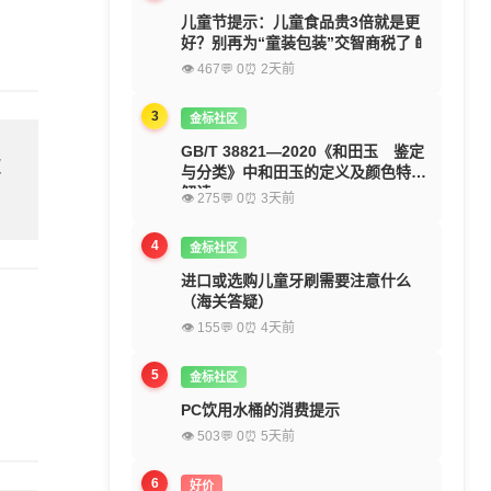
儿童节提示：儿童食品贵3倍就是更
好？别再为“童装包装”交智商税了🍼
👁 467
💬 0
⏰ 2天前
3
金标社区
GB/T 38821—2020《和田玉 鉴定
欢
与分类》中和田玉的定义及颜色特征
解读
👁 275
💬 0
⏰ 3天前
4
金标社区
进口或选购儿童牙刷需要注意什么
（海关答疑）
👁 155
💬 0
⏰ 4天前
5
金标社区
PC饮用水桶的消费提示
👁 503
💬 0
⏰ 5天前
6
好价