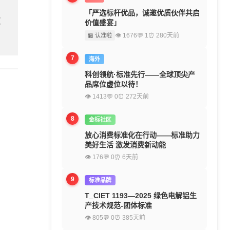
「严选标杆优品，诚邀优质伙伴共启
欢
价值盛宴」
👁 1676
💬 1
⏰ 280天前
🏪 认准啦
7
海外
科创领航·标准先行——全球顶尖产
品席位虚位以待！
👁 1413
💬 0
⏰ 272天前
8
金标社区
放心消费标准化在行动——标准助力
美好生活 激发消费新动能
👁 176
💬 0
⏰ 6天前
9
标准品牌
T_CIET 1193—2025 绿色电解铝生
产技术规范-团体标准
👁 805
💬 0
⏰ 385天前