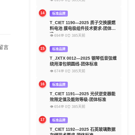
👁 695
💬 0
⏰ 385天前
14
标准品牌
T_CIET 1190—2025 质子交换膜燃
料电池 膜电极组件技术要求-团体标
准
👁 694
💬 0
⏰ 385天前
留言
15
标准品牌
T_JXTX 0012—2025 钢琴低音弦缠
绕用漆包铜圆线-团体标准
👁 674
💬 0
⏰ 385天前
16
标准品牌
T_CIET 1191—2025 光伏逆变器能
效限定值及能效等级-团体标准
👁 654
💬 0
⏰ 385天前
17
标准品牌
T_CIET 1192—2025 石英玻璃数据