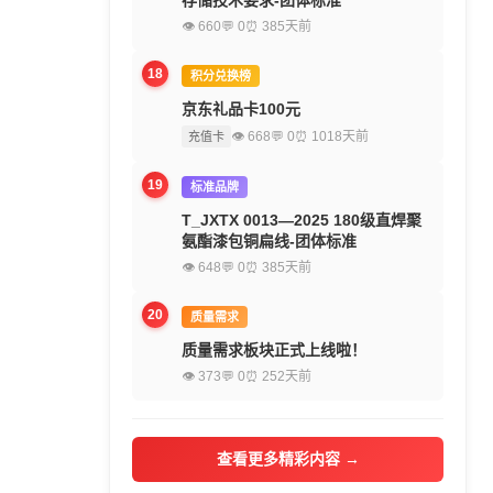
存储技术要求-团体标准
👁 660
💬 0
⏰ 385天前
18
积分兑换榜
京东礼品卡100元
👁 668
💬 0
⏰ 1018天前
充值卡
19
标准品牌
T_JXTX 0013—2025 180级直焊聚
氨酯漆包铜扁线-团体标准
👁 648
💬 0
⏰ 385天前
20
质量需求
质量需求板块正式上线啦！
👁 373
💬 0
⏰ 252天前
查看更多精彩内容 →