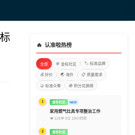
业标
🔥
认准啦热榜
🏷️ 标准品牌
全部
💬 金标社区
💰 好价
🌏 海外
📋 质量需求
🤝 标准众筹
🎁 积分兑换榜
1
金标社区
NEW
家用燃气灶具专项整治工作
👁 124
💬 0
⏰ 19小时前
2
金标社区