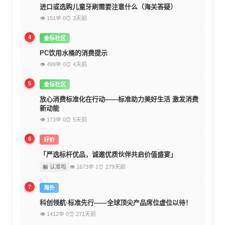
进口或选购儿童牙刷需要注意什么（海关答疑）
👁 151
💬 0
⏰ 3天前
4
金标社区
PC饮用水桶的消费提示
👁 499
💬 0
⏰ 4天前
5
金标社区
放心消费标准化在行动——标准助力美好生活 激发消费
新动能
👁 173
💬 0
⏰ 5天前
6
好价
「严选标杆优品，诚邀优质伙伴共启价值盛宴」
🏪 认准啦
👁 1673
💬 1
⏰ 279天前
7
海外
科创领航·标准先行——全球顶尖产品席位虚位以待！
👁 1412
💬 0
⏰ 271天前