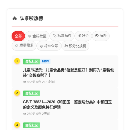
🔥
认准啦热榜
🏷️ 标准品牌
💰 好价
🌏 海外
全部
💬 金标社区
📋 质量需求
🤝 标准众筹
🎁 积分兑换榜
1
金标社区
NEW
儿童节提示：儿童食品贵3倍就是更好？别再为“童装包
装”交智商税了🍼
👁 463
💬 0
⏰ 21小时前
2
金标社区
GB/T 38821—2020《和田玉 鉴定与分类》中和田玉
的定义及颜色特征解读
👁 269
💬 0
⏰ 2天前
3
金标社区