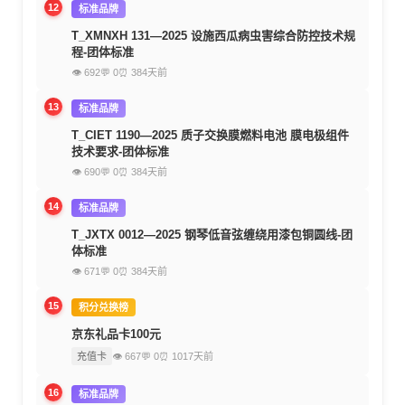
12
标准品牌
T_XMNXH 131—2025 设施西瓜病虫害综合防控技术规
程-团体标准
👁 692
💬 0
⏰ 384天前
13
标准品牌
T_CIET 1190—2025 质子交换膜燃料电池 膜电极组件
技术要求-团体标准
👁 690
💬 0
⏰ 384天前
14
标准品牌
T_JXTX 0012—2025 钢琴低音弦缠绕用漆包铜圆线-团
体标准
👁 671
💬 0
⏰ 384天前
15
积分兑换榜
京东礼品卡100元
充值卡
👁 667
💬 0
⏰ 1017天前
16
标准品牌