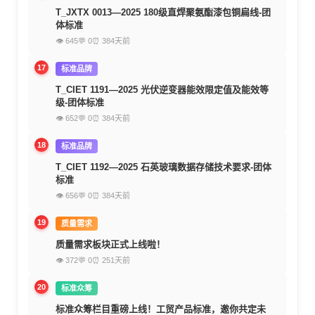
T_JXTX 0013—2025 180级直焊聚氨酯漆包铜扁线-团
体标准
👁 645
💬 0
⏰ 384天前
17
标准品牌
T_CIET 1191—2025 光伏逆变器能效限定值及能效等
级-团体标准
👁 652
💬 0
⏰ 384天前
18
标准品牌
T_CIET 1192—2025 石英玻璃数据存储技术要求-团体
标准
👁 656
💬 0
⏰ 384天前
19
质量需求
质量需求板块正式上线啦！
👁 372
💬 0
⏰ 251天前
20
标准众筹
标准众筹栏目重磅上线！工贸产品标准，邀你共定未