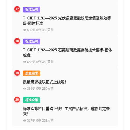
17
标准品牌
T_CIET 1191—2025 光伏逆变器能效限定值及能效等
级-团体标准
👁 650
💬 0
⏰ 382天前
18
标准品牌
T_CIET 1192—2025 石英玻璃数据存储技术要求-团体
标准
👁 655
💬 0
⏰ 382天前
19
质量需求
质量需求板块正式上线啦！
👁 368
💬 0
⏰ 250天前
20
标准众筹
标准众筹栏目重磅上线！工贸产品标准，邀你共定未
来！
👁 327
💬 0
⏰ 251天前