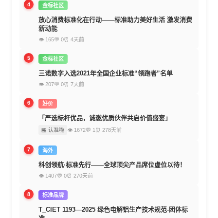
4
金标社区
放心消费标准化在行动——标准助力美好生活 激发消费
新动能
👁 165
💬 0
⏰ 4天前
5
金标社区
三诺数字入选2021年全国企业标准“领跑者”名单
👁 207
💬 0
⏰ 7天前
6
好价
「严选标杆优品，诚邀优质伙伴共启价值盛宴」
🏪 认准啦
👁 1672
💬 1
⏰ 278天前
7
海外
科创领航·标准先行——全球顶尖产品席位虚位以待！
👁 1407
💬 0
⏰ 270天前
8
标准品牌
T_CIET 1193—2025 绿色电解铝生产技术规范-团体标