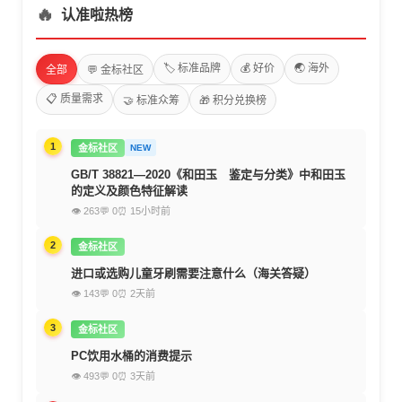
🔥
认准啦热榜
🏷️ 标准品牌
💰 好价
🌏 海外
全部
💬 金标社区
📋 质量需求
🤝 标准众筹
🎁 积分兑换榜
1
金标社区
NEW
GB/T 38821—2020《和田玉 鉴定与分类》中和田玉
的定义及颜色特征解读
👁 263
💬 0
⏰ 15小时前
2
金标社区
进口或选购儿童牙刷需要注意什么（海关答疑）
👁 143
💬 0
⏰ 2天前
3
金标社区
PC饮用水桶的消费提示
👁 493
💬 0
⏰ 3天前