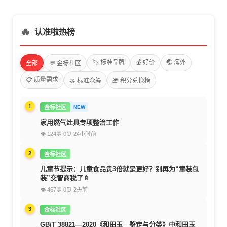
🔥
认准啦热榜
🏷️ 标准品牌
💰 好价
🌏 海外
全部
💬 金标社区
📋 质量需求
🤝 标准众筹
🎁 积分兑换榜
1
金标社区
NEW
家用燃气灶具专项整治工作
👁 124
💬 0
⏰ 24小时前
2
金标社区
儿童节提示：儿童食品贵3倍就是更好？别再为“童装包
装”交智商税了🍼
👁 467
💬 0
⏰ 2天前
3
金标社区
GB/T 38821—2020《和田玉 鉴定与分类》中和田玉