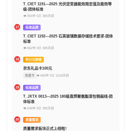
T_CIET 1191—2025 光伏逆变器能效限定值及能效等
级-团体标准
👁 654
💬 0
⏰ 385天前
17
标准品牌
T_CIET 1192—2025 石英玻璃数据存储技术要求-团体
标准
👁 662
💬 0
⏰ 385天前
18
积分兑换榜
京东礼品卡100元
充值卡
👁 668
💬 0
⏰ 1018天前
19
标准品牌
T_JXTX 0013—2025 180级直焊聚氨酯漆包铜扁线-团
体标准
👁 649
💬 0
⏰ 385天前
20
质量需求
质量需求板块正式上线啦！