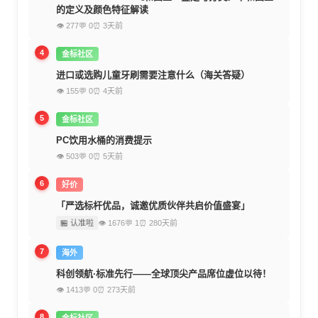
的定义及颜色特征解读
👁 277
💬 0
⏰ 3天前
4
金标社区
进口或选购儿童牙刷需要注意什么（海关答疑）
👁 155
💬 0
⏰ 4天前
5
金标社区
PC饮用水桶的消费提示
👁 503
💬 0
⏰ 5天前
6
好价
「严选标杆优品，诚邀优质伙伴共启价值盛宴」
🏪 认准啦
👁 1676
💬 1
⏰ 280天前
7
海外
科创领航·标准先行——全球顶尖产品席位虚位以待！
👁 1413
💬 0
⏰ 273天前
8
金标社区