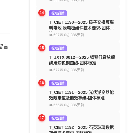
👁 698
💬 0
⏰ 386天前
14
标准品牌
T_CIET 1190—2025 质子交换膜燃
料电池 膜电极组件技术要求-团体标
准
👁 697
💬 0
⏰ 386天前
留言
15
标准品牌
T_JXTX 0012—2025 钢琴低音弦缠
绕用漆包铜圆线-团体标准
👁 677
💬 0
⏰ 386天前
16
标准品牌
T_CIET 1191—2025 光伏逆变器能
效限定值及能效等级-团体标准
👁 656
💬 0
⏰ 386天前
17
标准品牌
T_CIET 1192—2025 石英玻璃数据