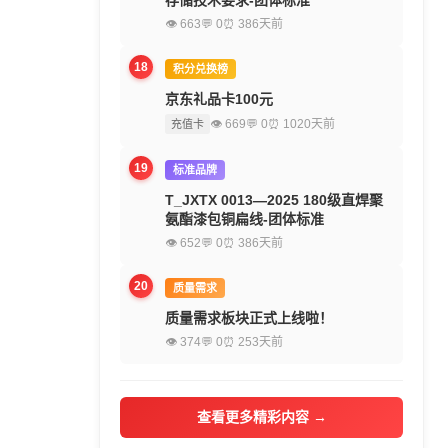
存储技术要求-团体标准
👁 663
💬 0
⏰ 386天前
18
积分兑换榜
京东礼品卡100元
👁 669
💬 0
⏰ 1020天前
充值卡
19
标准品牌
T_JXTX 0013—2025 180级直焊聚
氨酯漆包铜扁线-团体标准
👁 652
💬 0
⏰ 386天前
20
质量需求
质量需求板块正式上线啦！
👁 374
💬 0
⏰ 253天前
查看更多精彩内容 →