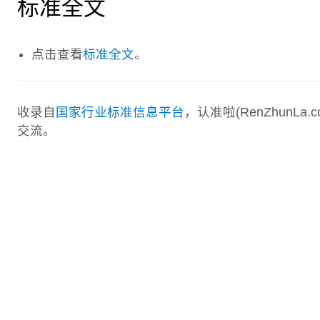
标准全文
点击查看
标准全文
。
收录自
国家行业标准信息平台
，认准啦(RenZhunL
交流。