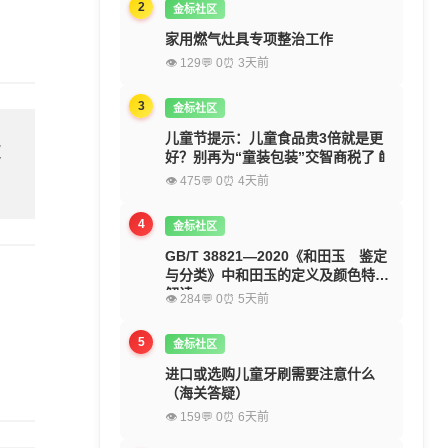
2
金标社区
家用燃气灶具专项整治工作
👁 129
💬 0
⏰ 3天前
3
金标社区
儿童节提示：儿童食品贵3倍就是更
欢
好？别再为“童装包装”交智商税了🍼
👁 475
💬 0
⏰ 4天前
4
金标社区
GB/T 38821—2020《和田玉 鉴定
与分类》中和田玉的定义及颜色特征
解读
👁 284
💬 0
⏰ 5天前
5
金标社区
进口或选购儿童牙刷需要注意什么
（海关答疑）
👁 159
💬 0
⏰ 6天前