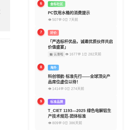
6
金标社区
欢
PC饮用水桶的消费提示
👁 507
💬 0
⏰ 7天前
7
好价
「严选标杆优品，诚邀优质伙伴共启
价值盛宴」
👁 1677
💬 1
⏰ 282天前
🏪 认准啦
8
海外
科创领航·标准先行——全球顶尖产
品席位虚位以待！
👁 1414
💬 0
⏰ 274天前
9
标准品牌
T_CIET 1193—2025 绿色电解铝生
产技术规范-团体标准
👁 809
💬 0
⏰ 386天前