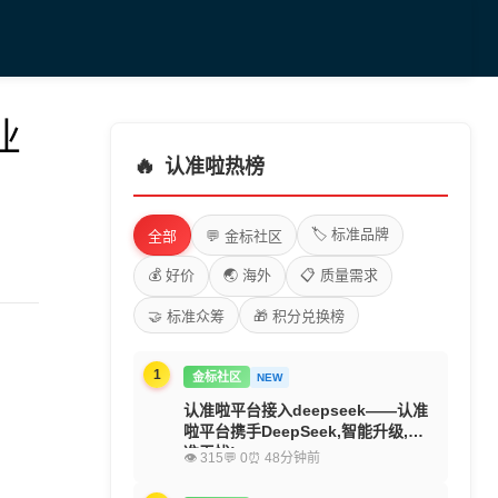
业
🔥
认准啦热榜
🏷️ 标准品牌
全部
💬 金标社区
💰 好价
🌏 海外
📋 质量需求
🤝 标准众筹
🎁 积分兑换榜
1
金标社区
NEW
认准啦平台接入deepseek——认准
啦平台携手DeepSeek,智能升级,精
准无忧!
👁 315
💬 0
⏰ 48分钟前