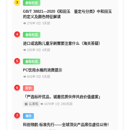
3
金标社区
GB/T 38821—2020《和田玉 鉴定与分类》中和田玉
的定义及颜色特征解读
👁 276
💬 0
⏰ 3天前
4
金标社区
进口或选购儿童牙刷需要注意什么（海关答疑）
👁 155
💬 0
⏰ 4天前
5
金标社区
PC饮用水桶的消费提示
👁 503
💬 0
⏰ 5天前
6
好价
「严选标杆优品，诚邀优质伙伴共启价值盛宴」
🏪 认准啦
👁 1676
💬 1
⏰ 280天前
7
海外
科创领航·标准先行——全球顶尖产品席位虚位以待！