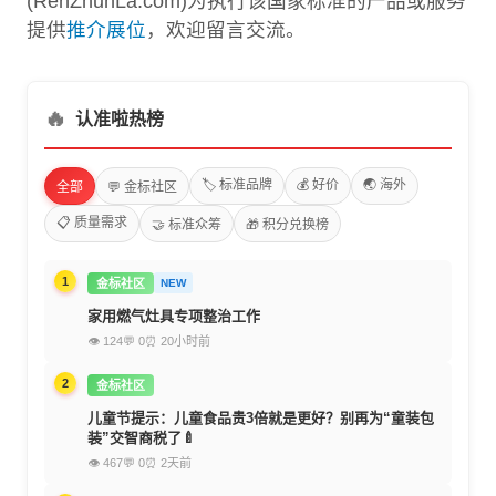
(RenZhunLa.com)为执行该国家标准的产品或服务
提供
推介展位
，欢迎留言交流。
🔥
认准啦热榜
🏷️ 标准品牌
💰 好价
🌏 海外
全部
💬 金标社区
📋 质量需求
🤝 标准众筹
🎁 积分兑换榜
1
金标社区
NEW
家用燃气灶具专项整治工作
👁 124
💬 0
⏰ 20小时前
2
金标社区
儿童节提示：儿童食品贵3倍就是更好？别再为“童装包
装”交智商税了🍼
👁 467
💬 0
⏰ 2天前