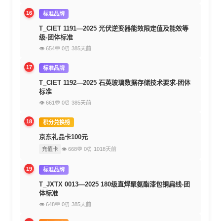
16
标准品牌
T_CIET 1191—2025 光伏逆变器能效限定值及能效等
级-团体标准
👁 654
💬 0
⏰ 385天前
17
标准品牌
T_CIET 1192—2025 石英玻璃数据存储技术要求-团体
标准
👁 661
💬 0
⏰ 385天前
18
积分兑换榜
京东礼品卡100元
充值卡
👁 668
💬 0
⏰ 1018天前
19
标准品牌
T_JXTX 0013—2025 180级直焊聚氨酯漆包铜扁线-团
体标准
👁 648
💬 0
⏰ 385天前