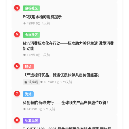
4
金标社区
PC饮用水桶的消费提示
👁 499
💬 0
⏰ 4天前
5
金标社区
放心消费标准化在行动——标准助力美好生活 激发消费
新动能
👁 172
💬 0
⏰ 5天前
6
好价
「严选标杆优品，诚邀优质伙伴共启价值盛宴」
🏪 认准啦
👁 1673
💬 1
⏰ 279天前
7
海外
科创领航·标准先行——全球顶尖产品席位虚位以待！
👁 1412
💬 0
⏰ 271天前
8
标准品牌