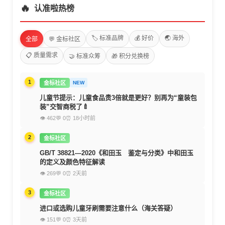
🔥
认准啦热榜
🏷️ 标准品牌
💰 好价
🌏 海外
全部
💬 金标社区
📋 质量需求
🤝 标准众筹
🎁 积分兑换榜
1
金标社区
NEW
儿童节提示：儿童食品贵3倍就是更好？别再为“童装包
装”交智商税了🍼
👁 462
💬 0
⏰ 18小时前
2
金标社区
GB/T 38821—2020《和田玉 鉴定与分类》中和田玉
的定义及颜色特征解读
👁 269
💬 0
⏰ 2天前
3
金标社区
进口或选购儿童牙刷需要注意什么（海关答疑）
👁 151
💬 0
⏰ 3天前