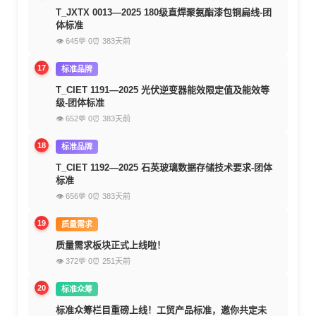
T_JXTX 0013—2025 180级直焊聚氨酯漆包铜扁线-团
体标准
👁 645
💬 0
⏰ 383天前
17
标准品牌
T_CIET 1191—2025 光伏逆变器能效限定值及能效等
级-团体标准
👁 652
💬 0
⏰ 383天前
18
标准品牌
T_CIET 1192—2025 石英玻璃数据存储技术要求-团体
标准
👁 656
💬 0
⏰ 383天前
19
质量需求
质量需求板块正式上线啦！
👁 372
💬 0
⏰ 251天前
20
标准众筹
标准众筹栏目重磅上线！工贸产品标准，邀你共定未