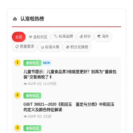
🔥
认准啦热榜
🏷️ 标准品牌
💰 好价
🌏 海外
全部
💬 金标社区
📋 质量需求
🤝 标准众筹
🎁 积分兑换榜
1
金标社区
NEW
儿童节提示：儿童食品贵3倍就是更好？别再为“童装包
装”交智商税了🍼
👁 462
💬 0
⏰ 11小时前
2
金标社区
GB/T 38821—2020《和田玉 鉴定与分类》中和田玉
的定义及颜色特征解读
👁 268
💬 0
⏰ 2天前
3
金标社区