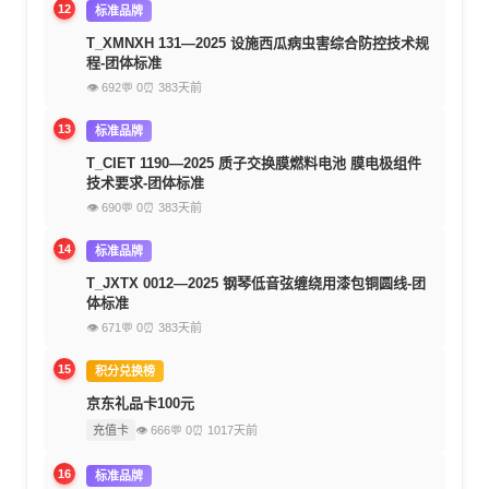
12
标准品牌
T_XMNXH 131—2025 设施西瓜病虫害综合防控技术规
程-团体标准
👁 692
💬 0
⏰ 383天前
13
标准品牌
T_CIET 1190—2025 质子交换膜燃料电池 膜电极组件
技术要求-团体标准
👁 690
💬 0
⏰ 383天前
14
标准品牌
T_JXTX 0012—2025 钢琴低音弦缠绕用漆包铜圆线-团
体标准
👁 671
💬 0
⏰ 383天前
15
积分兑换榜
京东礼品卡100元
充值卡
👁 666
💬 0
⏰ 1017天前
16
标准品牌