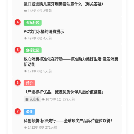
进口或选购儿童牙刷需要注意什么（海关答疑）
👁 148
💬 0
⏰ 3天前
4
金标社区
PC饮用水桶的消费提示
👁 497
💬 0
⏰ 4天前
5
金标社区
放心消费标准化在行动——标准助力美好生活 激发消费
新动能
👁 171
💬 0
⏰ 5天前
6
好价
「严选标杆优品，诚邀优质伙伴共启价值盛宴」
🏪 认准啦
👁 1673
💬 1
⏰ 279天前
7
海外
科创领航·标准先行——全球顶尖产品席位虚位以待！
👁 1412
💬 0
⏰ 271天前