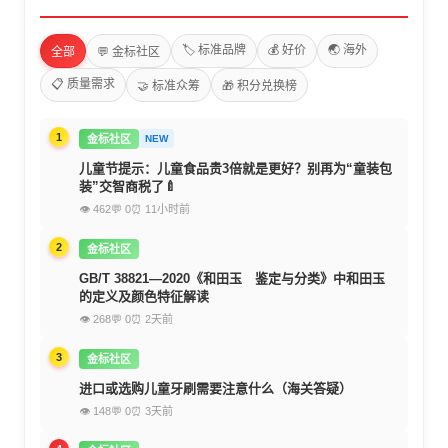
🏷️ 标准品牌
💰 好价
🌏 海外
全部
💬 金标社区
📋 质量需求
🤝 标准众筹
🎁 积分兑换榜
1
金标社区
NEW
儿童节提示：儿童食品贵3倍就是更好？别再为“童装包
装”交智商税了🍼
👁 462
💬 0
⏰ 11小时前
2
金标社区
GB/T 38821—2020《和田玉 鉴定与分类》中和田玉
的定义及颜色特征解读
👁 268
💬 0
⏰ 2天前
3
金标社区
进口或选购儿童牙刷需要注意什么（海关答疑）
👁 148
💬 0
⏰ 3天前