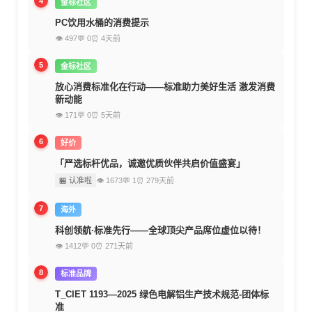
4
金标社区
PC饮用水桶的消费提示
👁 497
💬 0
⏰ 4天前
5
金标社区
放心消费标准化在行动——标准助力美好生活 激发消费
新动能
👁 171
💬 0
⏰ 5天前
6
好价
「严选标杆优品，诚邀优质伙伴共启价值盛宴」
🏪 认准啦
👁 1673
💬 1
⏰ 279天前
7
海外
科创领航·标准先行——全球顶尖产品席位虚位以待！
👁 1412
💬 0
⏰ 271天前
8
标准品牌
T_CIET 1193—2025 绿色电解铝生产技术规范-团体标
准