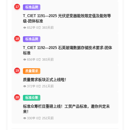
17
标准品牌
T_CIET 1191—2025 光伏逆变器能效限定值及能效等
级-团体标准
👁 652
💬 0
⏰ 383天前
18
标准品牌
T_CIET 1192—2025 石英玻璃数据存储技术要求-团体
标准
👁 656
💬 0
⏰ 383天前
19
质量需求
质量需求板块正式上线啦！
👁 372
💬 0
⏰ 251天前
20
标准众筹
标准众筹栏目重磅上线！工贸产品标准，邀你共定未
来！
👁 330
💬 0
⏰ 252天前