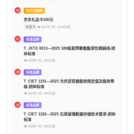
16
积分兑换榜
京东礼品卡100元
充值卡
👁 667
💬 0
⏰ 1018天前
17
标准品牌
T_JXTX 0013—2025 180级直焊聚氨酯漆包铜扁线-团
体标准
👁 645
💬 0
⏰ 384天前
18
标准品牌
T_CIET 1191—2025 光伏逆变器能效限定值及能效等
级-团体标准
👁 652
💬 0
⏰ 384天前
19
标准品牌
T_CIET 1192—2025 石英玻璃数据存储技术要求-团体
标准
👁 656
💬 0
⏰ 384天前