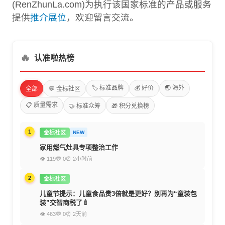
(RenZhunLa.com)为执行该国家标准的产品或服务
提供
推介展位
，欢迎留言交流。
🔥
认准啦热榜
🏷️ 标准品牌
💰 好价
🌏 海外
全部
💬 金标社区
📋 质量需求
🤝 标准众筹
🎁 积分兑换榜
1
金标社区
NEW
家用燃气灶具专项整治工作
👁 119
💬 0
⏰ 2小时前
2
金标社区
儿童节提示：儿童食品贵3倍就是更好？别再为“童装包
装”交智商税了🍼
👁 463
💬 0
⏰ 2天前