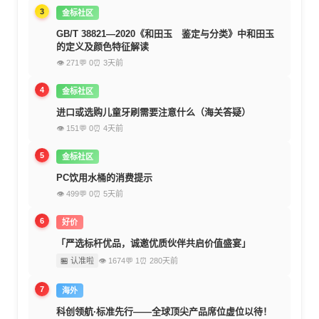
3
金标社区
GB/T 38821—2020《和田玉 鉴定与分类》中和田玉
的定义及颜色特征解读
👁 271
💬 0
⏰ 3天前
4
金标社区
进口或选购儿童牙刷需要注意什么（海关答疑）
👁 151
💬 0
⏰ 4天前
5
金标社区
PC饮用水桶的消费提示
👁 499
💬 0
⏰ 5天前
6
好价
「严选标杆优品，诚邀优质伙伴共启价值盛宴」
🏪 认准啦
👁 1674
💬 1
⏰ 280天前
7
海外
科创领航·标准先行——全球顶尖产品席位虚位以待！