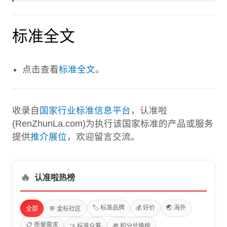
标准全文
点击查看
标准全文
。
收录自
国家行业标准信息平台
，认准啦
(RenZhunLa.com)为执行该国家标准的产品或服务
提供
推介展位
，欢迎留言交流。
🔥
认准啦热榜
🏷️ 标准品牌
💰 好价
🌏 海外
全部
💬 金标社区
📋 质量需求
🤝 标准众筹
🎁 积分兑换榜