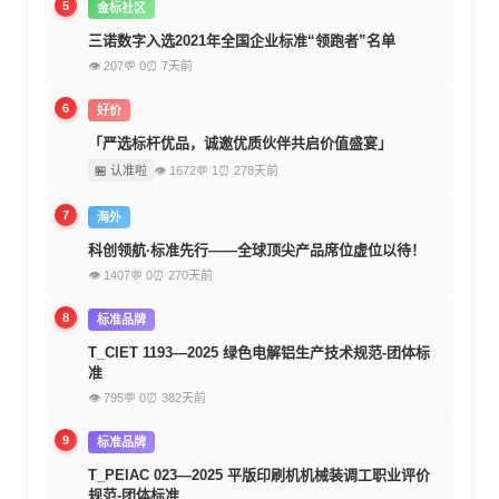
5
金标社区
三诺数字入选2021年全国企业标准“领跑者”名单
👁 207
💬 0
⏰ 7天前
6
好价
「严选标杆优品，诚邀优质伙伴共启价值盛宴」
🏪 认准啦
👁 1672
💬 1
⏰ 278天前
7
海外
科创领航·标准先行——全球顶尖产品席位虚位以待！
👁 1407
💬 0
⏰ 270天前
8
标准品牌
T_CIET 1193—2025 绿色电解铝生产技术规范-团体标
准
👁 795
💬 0
⏰ 382天前
9
标准品牌
T_PEIAC 023—2025 平版印刷机机械装调工职业评价
规范-团体标准