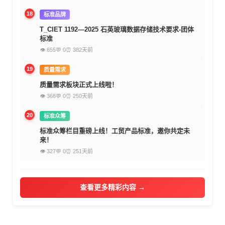
18
标准品牌
T_CIET 1192—2025 石英玻璃数据存储技术要求-团体
标准
👁 655
💬 0
⏰ 382天前
19
质量需求
质量需求板块正式上线啦！
👁 368
💬 0
⏰ 250天前
20
标准众筹
标准众筹栏目重磅上线！工贸产品标准，邀你共定未
来！
👁 327
💬 0
⏰ 251天前
查看更多精彩内容 →