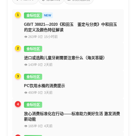
1
金标社区
NEW
GB/T 38821—2020《和田玉 鉴定与分类》中和田玉
的定义及颜色特征解读
👁 263
💬 0
⏰ 15小时前
2
金标社区
进口或选购儿童牙刷需要注意什么（海关答疑）
👁 143
💬 0
⏰ 2天前
3
金标社区
PC饮用水桶的消费提示
👁 493
💬 0
⏰ 3天前
4
金标社区
放心消费标准化在行动——标准助力美好生活 激发消费
新动能
👁 165
💬 0
⏰ 4天前