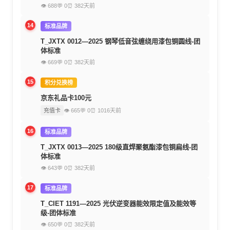
👁 688
💬 0
⏰ 382天前
14
标准品牌
T_JXTX 0012—2025 钢琴低音弦缠绕用漆包铜圆线-团
体标准
👁 669
💬 0
⏰ 382天前
15
积分兑换榜
京东礼品卡100元
充值卡
👁 665
💬 0
⏰ 1016天前
16
标准品牌
T_JXTX 0013—2025 180级直焊聚氨酯漆包铜扁线-团
体标准
👁 643
💬 0
⏰ 382天前
17
标准品牌
T_CIET 1191—2025 光伏逆变器能效限定值及能效等
级-团体标准
👁 650
💬 0
⏰ 382天前