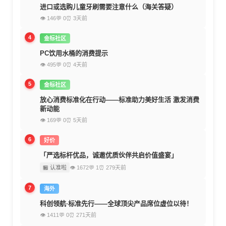
进口或选购儿童牙刷需要注意什么（海关答疑）
👁 146
💬 0
⏰ 3天前
4
金标社区
PC饮用水桶的消费提示
👁 495
💬 0
⏰ 4天前
5
金标社区
放心消费标准化在行动——标准助力美好生活 激发消费
新动能
👁 169
💬 0
⏰ 5天前
6
好价
「严选标杆优品，诚邀优质伙伴共启价值盛宴」
🏪 认准啦
👁 1672
💬 1
⏰ 279天前
7
海外
科创领航·标准先行——全球顶尖产品席位虚位以待！
👁 1411
💬 0
⏰ 271天前