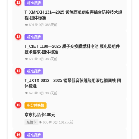
12
标准品牌
T_XMNXH 131—2025 设施西瓜病虫害综合防控技术规
程-团体标准
👁 691
💬 0
⏰ 383天前
13
标准品牌
T_CIET 1190—2025 质子交换膜燃料电池 膜电极组件
技术要求-团体标准
👁 689
💬 0
⏰ 383天前
14
标准品牌
T_JXTX 0012—2025 钢琴低音弦缠绕用漆包铜圆线-团
体标准
👁 670
💬 0
⏰ 383天前
15
积分兑换榜
京东礼品卡100元
充值卡
👁 665
💬 0
⏰ 1017天前
16
标准品牌