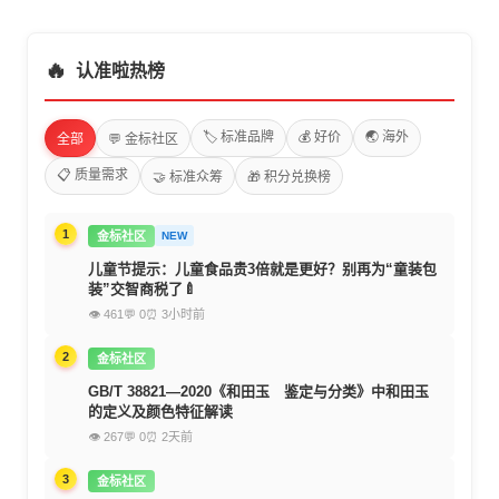
🔥
认准啦热榜
🏷️ 标准品牌
💰 好价
🌏 海外
全部
💬 金标社区
📋 质量需求
🤝 标准众筹
🎁 积分兑换榜
1
金标社区
NEW
儿童节提示：儿童食品贵3倍就是更好？别再为“童装包
装”交智商税了🍼
👁 461
💬 0
⏰ 3小时前
2
金标社区
GB/T 38821—2020《和田玉 鉴定与分类》中和田玉
的定义及颜色特征解读
👁 267
💬 0
⏰ 2天前
3
金标社区