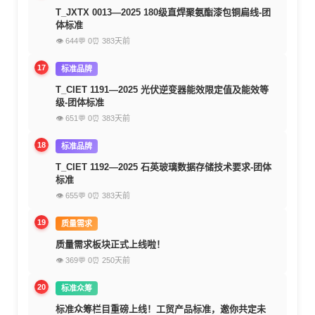
T_JXTX 0013—2025 180级直焊聚氨酯漆包铜扁线-团
体标准
👁 644
💬 0
⏰ 383天前
17
标准品牌
T_CIET 1191—2025 光伏逆变器能效限定值及能效等
级-团体标准
👁 651
💬 0
⏰ 383天前
18
标准品牌
T_CIET 1192—2025 石英玻璃数据存储技术要求-团体
标准
👁 655
💬 0
⏰ 383天前
19
质量需求
质量需求板块正式上线啦！
👁 369
💬 0
⏰ 250天前
20
标准众筹
标准众筹栏目重磅上线！工贸产品标准，邀你共定未