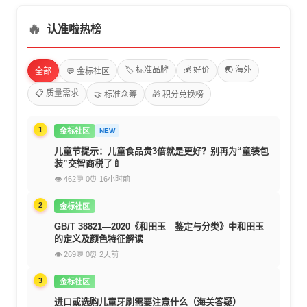
🔥
认准啦热榜
🏷️ 标准品牌
💰 好价
🌏 海外
全部
💬 金标社区
📋 质量需求
🤝 标准众筹
🎁 积分兑换榜
1
金标社区
NEW
儿童节提示：儿童食品贵3倍就是更好？别再为“童装包
装”交智商税了🍼
👁 462
💬 0
⏰ 16小时前
2
金标社区
GB/T 38821—2020《和田玉 鉴定与分类》中和田玉
的定义及颜色特征解读
👁 269
💬 0
⏰ 2天前
3
金标社区
进口或选购儿童牙刷需要注意什么（海关答疑）