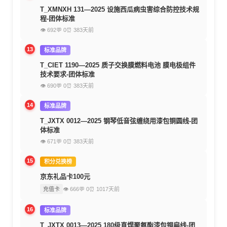
T_XMNXH 131—2025 设施西瓜病虫害综合防控技术规
程-团体标准
👁 692
💬 0
⏰ 383天前
13
标准品牌
T_CIET 1190—2025 质子交换膜燃料电池 膜电极组件
技术要求-团体标准
👁 690
💬 0
⏰ 383天前
14
标准品牌
T_JXTX 0012—2025 钢琴低音弦缠绕用漆包铜圆线-团
体标准
👁 671
💬 0
⏰ 383天前
15
积分兑换榜
京东礼品卡100元
充值卡
👁 666
💬 0
⏰ 1017天前
16
标准品牌
T_JXTX 0013—2025 180级直焊聚氨酯漆包铜扁线-团