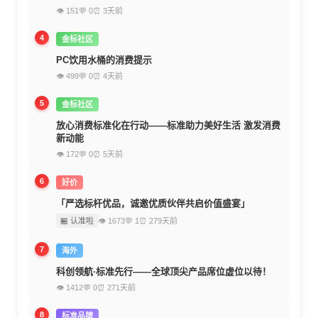
👁 151
💬 0
⏰ 3天前
4
金标社区
PC饮用水桶的消费提示
👁 499
💬 0
⏰ 4天前
5
金标社区
放心消费标准化在行动——标准助力美好生活 激发消费
新动能
👁 172
💬 0
⏰ 5天前
6
好价
「严选标杆优品，诚邀优质伙伴共启价值盛宴」
🏪 认准啦
👁 1673
💬 1
⏰ 279天前
7
海外
科创领航·标准先行——全球顶尖产品席位虚位以待！
👁 1412
💬 0
⏰ 271天前
8
标准品牌