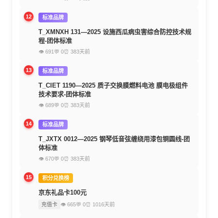
12
标准品牌
T_XMNXH 131—2025 设施西瓜病虫害综合防控技术规
程-团体标准
👁 691
💬 0
⏰ 383天前
13
标准品牌
T_CIET 1190—2025 质子交换膜燃料电池 膜电极组件
技术要求-团体标准
👁 689
💬 0
⏰ 383天前
14
标准品牌
T_JXTX 0012—2025 钢琴低音弦缠绕用漆包铜圆线-团
体标准
👁 670
💬 0
⏰ 383天前
15
积分兑换榜
京东礼品卡100元
充值卡
👁 665
💬 0
⏰ 1016天前