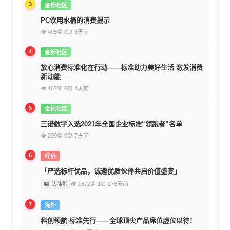
3
金标社区
PC饮用水桶的消费提示
👁 495
💬 0
⏰ 3天前
4
金标社区
放心消费标准化在行动——标准助力美好生活 激发消费
新动能
👁 167
💬 0
⏰ 4天前
5
金标社区
三诺数字入选2021年全国企业标准“领跑者”名单
👁 209
💬 0
⏰ 7天前
6
好价
「严选标杆优品，诚邀优质伙伴共启价值盛宴」
🏪 认准啦
👁 1672
💬 1
⏰ 278天前
7
海外
科创领航·标准先行——全球顶尖产品席位虚位以待！