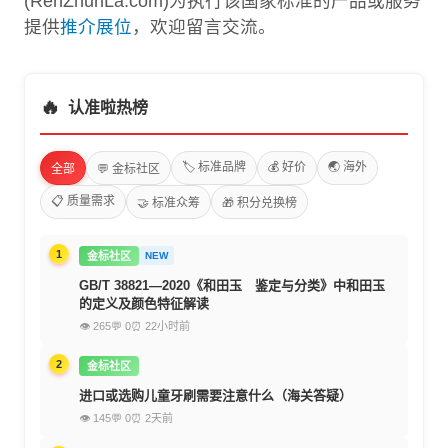
(RenZhunLa.com)为执行该国家标准的产品或服务
提供
推介展位
，欢迎留言交流。
🔥
认准啦热榜
🏷️ 标准品牌
💰 好价
🌏 海外
全部
💬 金标社区
📋 质量需求
🤝 标准众筹
🎁 积分兑换榜
1
金标社区
NEW
GB/T 38821—2020《和田玉 鉴定与分类》中和田玉
的定义及颜色特征解读
👁 265
💬 0
⏰ 22小时前
2
金标社区
进口或选购儿童牙刷需要注意什么（海关答疑）
👁 145
💬 0
⏰ 2天前