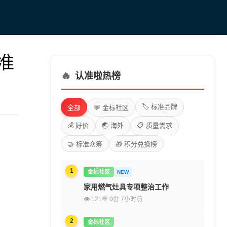
标准
🔥
认准啦热榜
🏷️ 标准品牌
全部
💬 金标社区
💰 好价
🌏 海外
📋 质量需求
🤝 标准众筹
🎁 积分兑换榜
1
金标社区
NEW
家用燃气灶具专项整治工作
👁 121
💬 0
⏰ 7小时前
2
金标社区