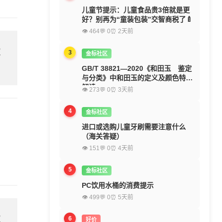
儿童节提示：儿童食品贵3倍就是更
好？别再为“童装包装”交智商税了🍼
👁 464
💬 0
⏰ 2天前
欢
3
金标社区
GB/T 38821—2020《和田玉 鉴定
与分类》中和田玉的定义及颜色特征
解读
👁 273
💬 0
⏰ 3天前
4
金标社区
进口或选购儿童牙刷需要注意什么
（海关答疑）
👁 151
💬 0
⏰ 4天前
5
金标社区
PC饮用水桶的消费提示
👁 499
💬 0
⏰ 5天前
欢
6
好价