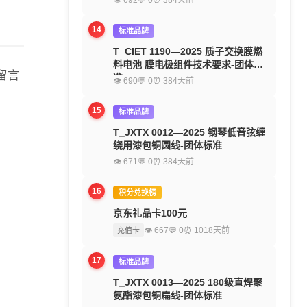
👁 692
💬 0
⏰ 384天前
14
标准品牌
T_CIET 1190—2025 质子交换膜燃
料电池 膜电极组件技术要求-团体标
留言
准
👁 690
💬 0
⏰ 384天前
15
标准品牌
T_JXTX 0012—2025 钢琴低音弦缠
绕用漆包铜圆线-团体标准
👁 671
💬 0
⏰ 384天前
16
积分兑换榜
京东礼品卡100元
👁 667
💬 0
⏰ 1018天前
充值卡
17
标准品牌
T_JXTX 0013—2025 180级直焊聚
氨酯漆包铜扁线-团体标准