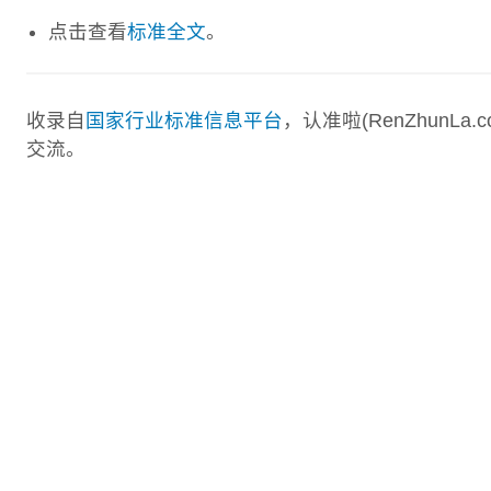
点击查看
标准全文
。
收录自
国家行业标准信息平台
，认准啦(RenZhunL
交流。