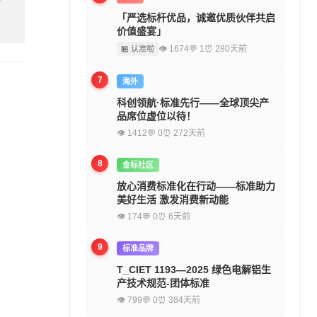
「严选标杆优品，诚邀优质伙伴共启
价值盛宴」
👁 1674
💬 1
⏰ 280天前
🏪 认准啦
7
海外
科创领航·标准先行——全球顶尖产
品席位虚位以待！
👁 1412
💬 0
⏰ 272天前
8
金标社区
放心消费标准化在行动——标准助力
美好生活 激发消费新动能
👁 174
💬 0
⏰ 6天前
9
标准品牌
T_CIET 1193—2025 绿色电解铝生
产技术规范-团体标准
👁 799
💬 0
⏰ 384天前