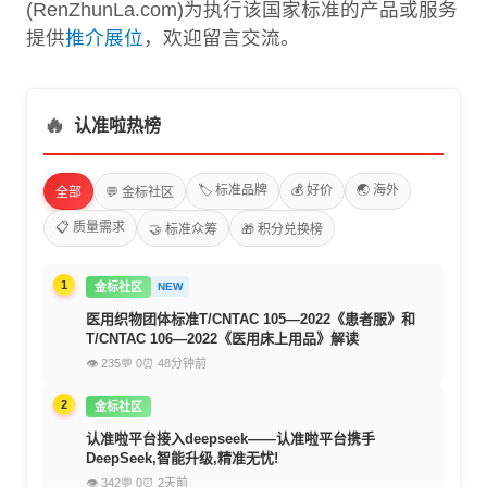
(RenZhunLa.com)为执行该国家标准的产品或服务
提供
推介展位
，欢迎留言交流。
🔥
认准啦热榜
🏷️ 标准品牌
💰 好价
🌏 海外
全部
💬 金标社区
📋 质量需求
🤝 标准众筹
🎁 积分兑换榜
1
金标社区
NEW
医用织物团体标准T/CNTAC 105—2022《患者服》和
T/CNTAC 106—2022《医用床上用品》解读
👁 235
💬 0
⏰ 48分钟前
2
金标社区
认准啦平台接入deepseek——认准啦平台携手
DeepSeek,智能升级,精准无忧!
👁 342
💬 0
⏰ 2天前