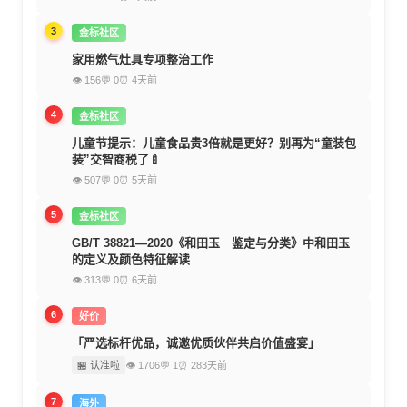
3
金标社区
家用燃气灶具专项整治工作
👁 156
💬 0
⏰ 4天前
4
金标社区
儿童节提示：儿童食品贵3倍就是更好？别再为“童装包
装”交智商税了🍼
👁 507
💬 0
⏰ 5天前
5
金标社区
GB/T 38821—2020《和田玉 鉴定与分类》中和田玉
的定义及颜色特征解读
👁 313
💬 0
⏰ 6天前
6
好价
「严选标杆优品，诚邀优质伙伴共启价值盛宴」
🏪 认准啦
👁 1706
💬 1
⏰ 283天前
7
海外