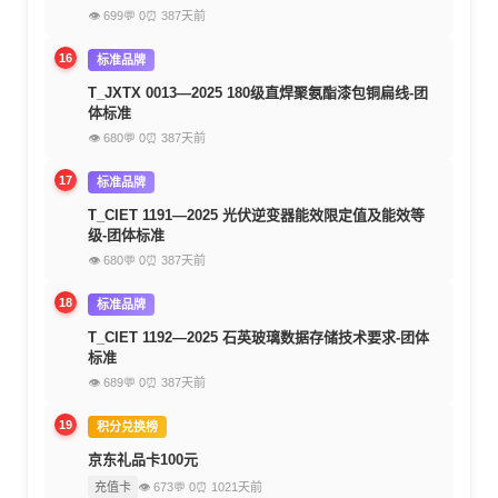
👁 699
💬 0
⏰ 387天前
16
标准品牌
T_JXTX 0013—2025 180级直焊聚氨酯漆包铜扁线-团
体标准
👁 680
💬 0
⏰ 387天前
17
标准品牌
T_CIET 1191—2025 光伏逆变器能效限定值及能效等
级-团体标准
👁 680
💬 0
⏰ 387天前
18
标准品牌
T_CIET 1192—2025 石英玻璃数据存储技术要求-团体
标准
👁 689
💬 0
⏰ 387天前
19
积分兑换榜
京东礼品卡100元
充值卡
👁 673
💬 0
⏰ 1021天前