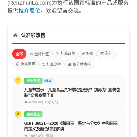
(RenZhunLa.com)为执行该国家标准的产品或服务
提供
推介展位
，欢迎留言交流。
🔥
认准啦热榜
🏷️ 标准品牌
💰 好价
🌏 海外
全部
💬 金标社区
📋 质量需求
🤝 标准众筹
🎁 积分兑换榜
1
金标社区
NEW
儿童节提示：儿童食品贵3倍就是更好？别再为“童装包
装”交智商税了🍼
👁 462
💬 0
⏰ 11小时前
2
金标社区
GB/T 38821—2020《和田玉 鉴定与分类》中和田玉
的定义及颜色特征解读
👁 268
💬 0
⏰ 2天前