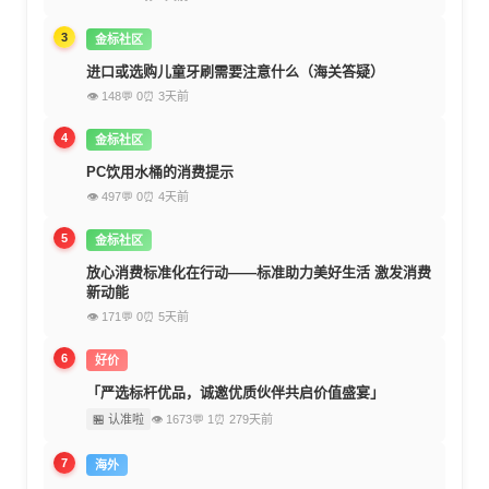
3
金标社区
进口或选购儿童牙刷需要注意什么（海关答疑）
👁 148
💬 0
⏰ 3天前
4
金标社区
PC饮用水桶的消费提示
👁 497
💬 0
⏰ 4天前
5
金标社区
放心消费标准化在行动——标准助力美好生活 激发消费
新动能
👁 171
💬 0
⏰ 5天前
6
好价
「严选标杆优品，诚邀优质伙伴共启价值盛宴」
🏪 认准啦
👁 1673
💬 1
⏰ 279天前
7
海外