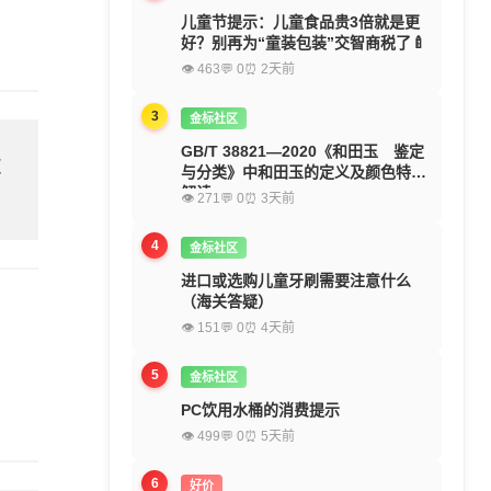
儿童节提示：儿童食品贵3倍就是更
好？别再为“童装包装”交智商税了🍼
👁 463
💬 0
⏰ 2天前
3
金标社区
GB/T 38821—2020《和田玉 鉴定
欢
与分类》中和田玉的定义及颜色特征
解读
👁 271
💬 0
⏰ 3天前
4
金标社区
进口或选购儿童牙刷需要注意什么
（海关答疑）
👁 151
💬 0
⏰ 4天前
5
金标社区
PC饮用水桶的消费提示
👁 499
💬 0
⏰ 5天前
6
好价