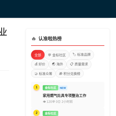
行业
🔥
认准啦热榜
🏷️ 标准品牌
全部
💬 金标社区
💰 好价
🌏 海外
📋 质量需求
🤝 标准众筹
🎁 积分兑换榜
1
金标社区
NEW
家用燃气灶具专项整治工作
👁 120
💬 0
⏰ 2小时前
2
金标社区