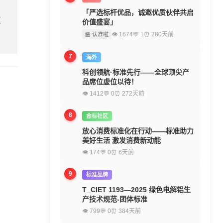
「严选标杆优品，诚邀优质伙伴共启
欢
价值盛宴」
👁 1674
💬 1
⏰ 280天前
🏪 认准啦
7
海外
科创领航·标准先行——全球顶尖产
品席位虚位以待！
👁 1412
💬 0
⏰ 272天前
8
金标社区
放心消费标准化在行动——标准助力
美好生活 激发消费新动能
👁 174
💬 0
⏰ 6天前
9
标准品牌
T_CIET 1193—2025 绿色电解铝生
产技术规范-团体标准
👁 799
💬 0
⏰ 384天前