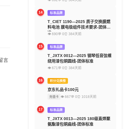
👁 692
💬 0
⏰ 384天前
14
标准品牌
T_CIET 1190—2025 质子交换膜燃
料电池 膜电极组件技术要求-团体标
准
👁 690
💬 0
⏰ 384天前
15
标准品牌
T_JXTX 0012—2025 钢琴低音弦缠
留言
绕用漆包铜圆线-团体标准
👁 671
💬 0
⏰ 384天前
16
积分兑换榜
京东礼品卡100元
👁 667
💬 0
⏰ 1018天前
充值卡
17
标准品牌
T_JXTX 0013—2025 180级直焊聚
氨酯漆包铜扁线-团体标准