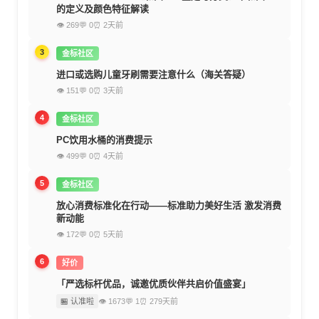
的定义及颜色特征解读
👁 269
💬 0
⏰ 2天前
3
金标社区
进口或选购儿童牙刷需要注意什么（海关答疑）
👁 151
💬 0
⏰ 3天前
4
金标社区
PC饮用水桶的消费提示
👁 499
💬 0
⏰ 4天前
5
金标社区
放心消费标准化在行动——标准助力美好生活 激发消费
新动能
👁 172
💬 0
⏰ 5天前
6
好价
「严选标杆优品，诚邀优质伙伴共启价值盛宴」
🏪 认准啦
👁 1673
💬 1
⏰ 279天前