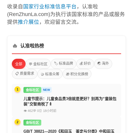
收录自
国家行业标准信息平台
，认准啦
(RenZhunLa.com)为执行该国家标准的产品或服务
提供
推介展位
，欢迎留言交流。
🔥
认准啦热榜
🏷️ 标准品牌
💰 好价
🌏 海外
全部
💬 金标社区
📋 质量需求
🤝 标准众筹
🎁 积分兑换榜
1
金标社区
NEW
儿童节提示：儿童食品贵3倍就是更好？别再为“童装包
装”交智商税了🍼
👁 462
💬 0
⏰ 18小时前
2
金标社区
GB/T 38821—2020《和田玉 鉴定与分类》中和田玉