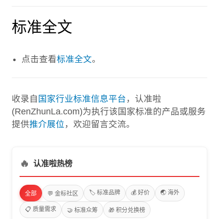
标准全文
点击查看
标准全文
。
收录自
国家行业标准信息平台
，认准啦
(RenZhunLa.com)为执行该国家标准的产品或服务
提供
推介展位
，欢迎留言交流。
🔥
认准啦热榜
🏷️ 标准品牌
💰 好价
🌏 海外
全部
💬 金标社区
📋 质量需求
🤝 标准众筹
🎁 积分兑换榜