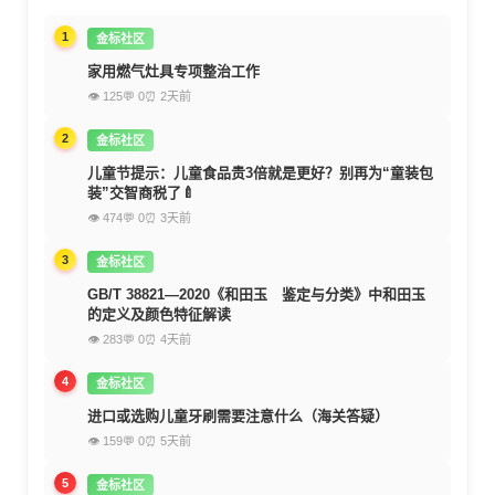
1
金标社区
家用燃气灶具专项整治工作
👁 125
💬 0
⏰ 2天前
2
金标社区
儿童节提示：儿童食品贵3倍就是更好？别再为“童装包
装”交智商税了🍼
👁 474
💬 0
⏰ 3天前
3
金标社区
GB/T 38821—2020《和田玉 鉴定与分类》中和田玉
的定义及颜色特征解读
👁 283
💬 0
⏰ 4天前
4
金标社区
进口或选购儿童牙刷需要注意什么（海关答疑）
👁 159
💬 0
⏰ 5天前
5
金标社区