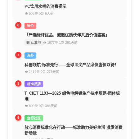
PC饮用水桶的消费提示
👁 506
💬 0
⏰ 6天前
6
好价
「严选标杆优品，诚邀优质伙伴共启价值盛宴」
🏪 认准啦
👁 1677
💬 1
⏰ 281天前
7
海外
科创领航·标准先行——全球顶尖产品席位虚位以待！
👁 1414
💬 0
⏰ 273天前
8
标准品牌
T_CIET 1193—2025 绿色电解铝生产技术规范-团体标
准
👁 809
💬 0
⏰ 386天前
9
金标社区
放心消费标准化在行动——标准助力美好生活 激发消费
新动能