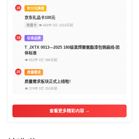
18
积分兑换榜
京东礼品卡100元
充值卡
👁 669
💬 0
⏰ 1019天前
19
标准品牌
T_JXTX 0013—2025 180级直焊聚氨酯漆包铜扁线-团
体标准
👁 652
💬 0
⏰ 386天前
20
质量需求
质量需求板块正式上线啦！
👁 374
💬 0
⏰ 253天前
查看更多精彩内容 →