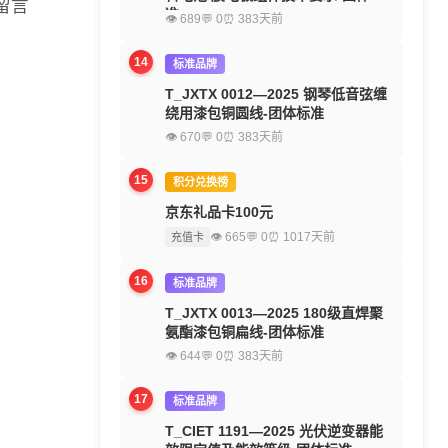
留言
准
👁 689
💬 0
⏰ 383天前
14
标准品牌
T_JXTX 0012—2025 钢琴低音弦缠
绕用漆包铜圆线-团体标准
👁 670
💬 0
⏰ 383天前
15
积分兑换榜
京东礼品卡100元
👁 665
💬 0
⏰ 1017天前
充值卡
16
标准品牌
T_JXTX 0013—2025 180级直焊聚
氨酯漆包铜扁线-团体标准
👁 644
💬 0
⏰ 383天前
17
标准品牌
T_CIET 1191—2025 光伏逆变器能