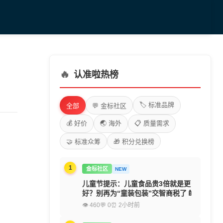
🔥
认准啦热榜
🏷️ 标准品牌
全部
💬 金标社区
💰 好价
🌏 海外
📋 质量需求
🤝 标准众筹
🎁 积分兑换榜
1
金标社区
NEW
儿童节提示：儿童食品贵3倍就是更
好？别再为“童装包装”交智商税了🍼
👁 460
💬 0
⏰ 2小时前