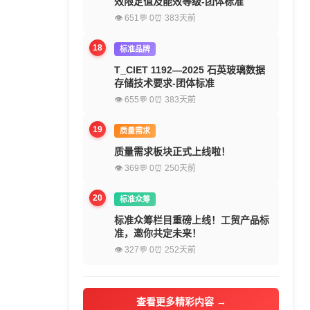
效限定值及能效等级-团体标准
👁 651
💬 0
⏰ 383天前
18
标准品牌
T_CIET 1192—2025 石英玻璃数据
存储技术要求-团体标准
👁 655
💬 0
⏰ 383天前
19
质量需求
质量需求板块正式上线啦！
👁 369
💬 0
⏰ 250天前
20
标准众筹
标准众筹栏目重磅上线！工贸产品标
准，邀你共定未来！
👁 327
💬 0
⏰ 252天前
查看更多精彩内容 →