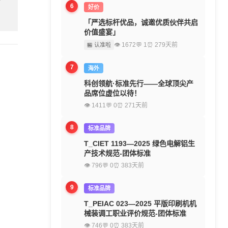
6
好价
「严选标杆优品，诚邀优质伙伴共启
价值盛宴」
👁 1672
💬 1
⏰ 279天前
🏪 认准啦
7
海外
科创领航·标准先行——全球顶尖产
品席位虚位以待！
👁 1411
💬 0
⏰ 271天前
8
标准品牌
T_CIET 1193—2025 绿色电解铝生
产技术规范-团体标准
👁 796
💬 0
⏰ 383天前
9
标准品牌
T_PEIAC 023—2025 平版印刷机机
械装调工职业评价规范-团体标准
👁 746
💬 0
⏰ 383天前