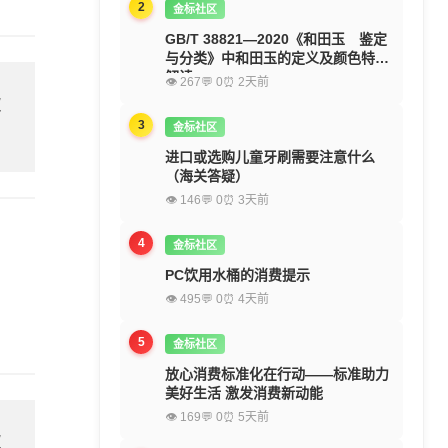
2
金标社区
GB/T 38821—2020《和田玉 鉴定
与分类》中和田玉的定义及颜色特征
解读
👁 267
💬 0
⏰ 2天前
欢
3
金标社区
进口或选购儿童牙刷需要注意什么
（海关答疑）
👁 146
💬 0
⏰ 3天前
4
金标社区
PC饮用水桶的消费提示
👁 495
💬 0
⏰ 4天前
5
金标社区
放心消费标准化在行动——标准助力
美好生活 激发消费新动能
👁 169
💬 0
⏰ 5天前
欢