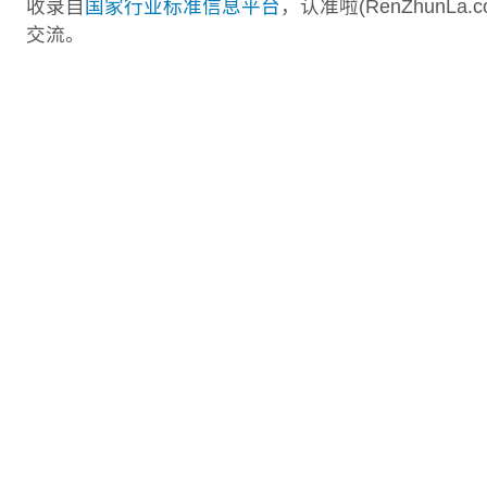
收录自
国家行业标准信息平台
，认准啦(RenZhunL
交流。