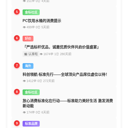
👁 151
💬 0
⏰ 4天前
5
金标社区
PC饮用水桶的消费提示
👁 499
💬 0
⏰ 5天前
6
好价
「严选标杆优品，诚邀优质伙伴共启价值盛宴」
🏪 认准啦
👁 1674
💬 1
⏰ 280天前
7
海外
科创领航·标准先行——全球顶尖产品席位虚位以待！
👁 1412
💬 0
⏰ 272天前
8
金标社区
放心消费标准化在行动——标准助力美好生活 激发消费
新动能
👁 174
💬 0
⏰ 6天前
9
标准品牌