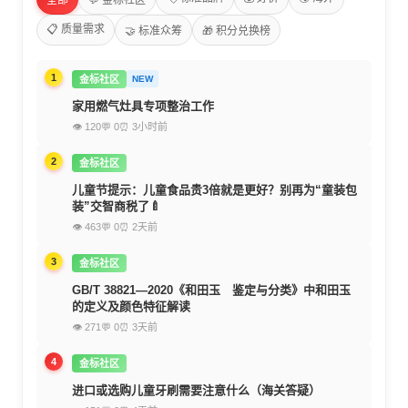
全部
💬 金标社区
📋 质量需求
🤝 标准众筹
🎁 积分兑换榜
1
金标社区
NEW
家用燃气灶具专项整治工作
👁 120
💬 0
⏰ 3小时前
2
金标社区
儿童节提示：儿童食品贵3倍就是更好？别再为“童装包
装”交智商税了🍼
👁 463
💬 0
⏰ 2天前
3
金标社区
GB/T 38821—2020《和田玉 鉴定与分类》中和田玉
的定义及颜色特征解读
👁 271
💬 0
⏰ 3天前
4
金标社区
进口或选购儿童牙刷需要注意什么（海关答疑）