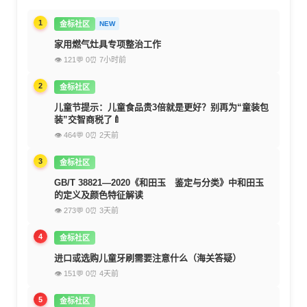
1
金标社区
NEW
家用燃气灶具专项整治工作
👁 121
💬 0
⏰ 7小时前
2
金标社区
儿童节提示：儿童食品贵3倍就是更好？别再为“童装包
装”交智商税了🍼
👁 464
💬 0
⏰ 2天前
3
金标社区
GB/T 38821—2020《和田玉 鉴定与分类》中和田玉
的定义及颜色特征解读
👁 273
💬 0
⏰ 3天前
4
金标社区
进口或选购儿童牙刷需要注意什么（海关答疑）
👁 151
💬 0
⏰ 4天前
5
金标社区