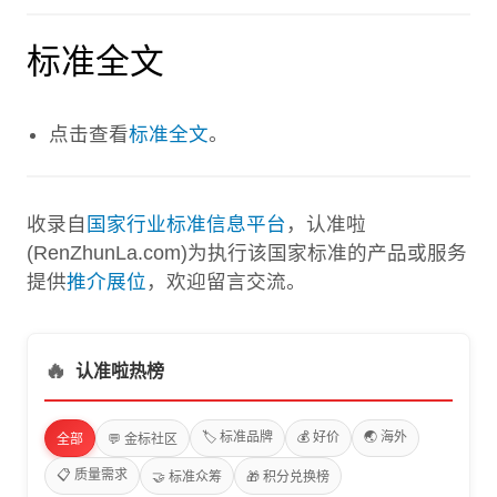
标准全文
点击查看
标准全文
。
收录自
国家行业标准信息平台
，认准啦
(RenZhunLa.com)为执行该国家标准的产品或服务
提供
推介展位
，欢迎留言交流。
🔥
认准啦热榜
🏷️ 标准品牌
💰 好价
🌏 海外
全部
💬 金标社区
📋 质量需求
🤝 标准众筹
🎁 积分兑换榜