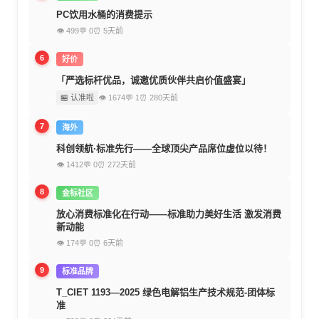
PC饮用水桶的消费提示
👁 499
💬 0
⏰ 5天前
6
好价
「严选标杆优品，诚邀优质伙伴共启价值盛宴」
🏪 认准啦
👁 1674
💬 1
⏰ 280天前
7
海外
科创领航·标准先行——全球顶尖产品席位虚位以待！
👁 1412
💬 0
⏰ 272天前
8
金标社区
放心消费标准化在行动——标准助力美好生活 激发消费
新动能
👁 174
💬 0
⏰ 6天前
9
标准品牌
T_CIET 1193—2025 绿色电解铝生产技术规范-团体标
准