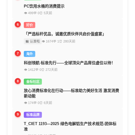
PC饮用水桶的消费提示
👁 499
💬 0
⏰ 5天前
6
好价
「严选标杆优品，诚邀优质伙伴共启价值盛宴」
🏪 认准啦
👁 1674
💬 1
⏰ 280天前
7
海外
科创领航·标准先行——全球顶尖产品席位虚位以待！
👁 1412
💬 0
⏰ 272天前
8
金标社区
放心消费标准化在行动——标准助力美好生活 激发消费
新动能
👁 174
💬 0
⏰ 6天前
9
标准品牌
T_CIET 1193—2025 绿色电解铝生产技术规范-团体标
准