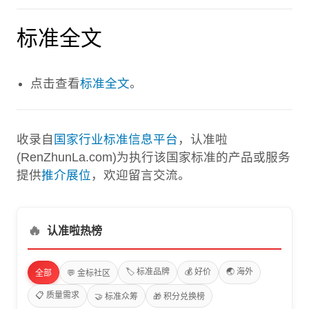
标准全文
点击查看
标准全文
。
收录自
国家行业标准信息平台
，认准啦
(RenZhunLa.com)为执行该国家标准的产品或服务
提供
推介展位
，欢迎留言交流。
🔥
认准啦热榜
🏷️ 标准品牌
💰 好价
🌏 海外
全部
💬 金标社区
📋 质量需求
🤝 标准众筹
🎁 积分兑换榜