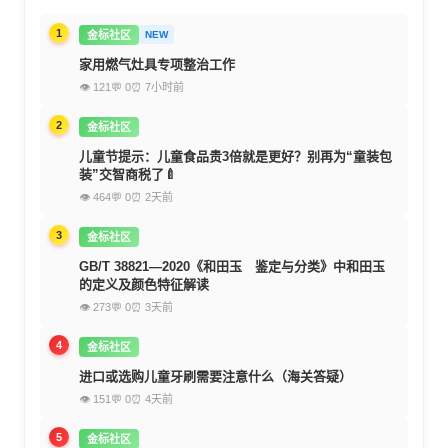
1
金标社区
NEW
家用燃气灶具专项整治工作
👁 121
💬 0
⏰ 7小时前
2
金标社区
儿童节提示：儿童食品贵3倍就是更好？别再为“童装包
装”交智商税了🍼
👁 464
💬 0
⏰ 2天前
3
金标社区
GB/T 38821—2020《和田玉 鉴定与分类》中和田玉
的定义及颜色特征解读
👁 273
💬 0
⏰ 3天前
4
金标社区
进口或选购儿童牙刷需要注意什么（海关答疑）
👁 151
💬 0
⏰ 4天前
5
金标社区