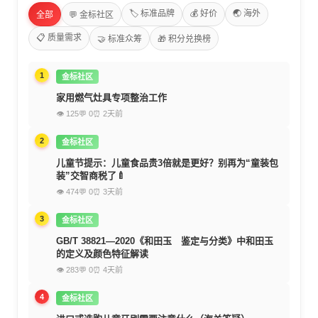
🏷️ 标准品牌
💰 好价
🌏 海外
全部
💬 金标社区
📋 质量需求
🤝 标准众筹
🎁 积分兑换榜
1
金标社区
家用燃气灶具专项整治工作
👁 125
💬 0
⏰ 2天前
2
金标社区
儿童节提示：儿童食品贵3倍就是更好？别再为“童装包
装”交智商税了🍼
👁 474
💬 0
⏰ 3天前
3
金标社区
GB/T 38821—2020《和田玉 鉴定与分类》中和田玉
的定义及颜色特征解读
👁 283
💬 0
⏰ 4天前
4
金标社区