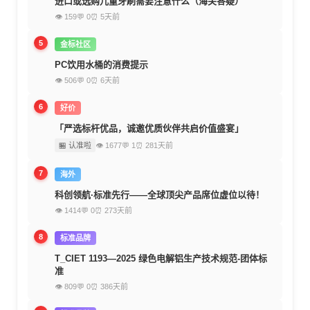
进口或选购儿童牙刷需要注意什么（海关答疑）
👁 159
💬 0
⏰ 5天前
5
金标社区
PC饮用水桶的消费提示
👁 506
💬 0
⏰ 6天前
6
好价
「严选标杆优品，诚邀优质伙伴共启价值盛宴」
🏪 认准啦
👁 1677
💬 1
⏰ 281天前
7
海外
科创领航·标准先行——全球顶尖产品席位虚位以待！
👁 1414
💬 0
⏰ 273天前
8
标准品牌
T_CIET 1193—2025 绿色电解铝生产技术规范-团体标
准
👁 809
💬 0
⏰ 386天前