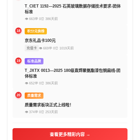
T_CIET 1192—2025 石英玻璃数据存储技术要求-团体
标准
👁 663
💬 0
⏰ 386天前
18
积分兑换榜
京东礼品卡100元
充值卡
👁 669
💬 0
⏰ 1019天前
19
标准品牌
T_JXTX 0013—2025 180级直焊聚氨酯漆包铜扁线-团
体标准
👁 652
💬 0
⏰ 386天前
20
质量需求
质量需求板块正式上线啦！
👁 374
💬 0
⏰ 253天前
查看更多精彩内容 →