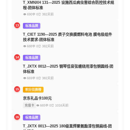
T_XMNXH 131—2025 设施西瓜病虫害综合防控技术规
程-团体标准
👁 690
💬 0
⏰ 382天前
13
标准品牌
T_CIET 1190—2025 质子交换膜燃料电池 膜电极组件
技术要求-团体标准
👁 688
💬 0
⏰ 382天前
14
标准品牌
T_JXTX 0012—2025 钢琴低音弦缠绕用漆包铜圆线-团
体标准
👁 669
💬 0
⏰ 382天前
15
积分兑换榜
京东礼品卡100元
充值卡
👁 665
💬 0
⏰ 1016天前
16
标准品牌
T_JXTX 0013—2025 180级直焊聚氨酯漆包铜扁线-团