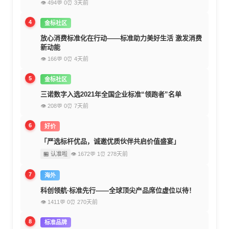
👁 494
💬 0
⏰ 3天前
4
金标社区
放心消费标准化在行动——标准助力美好生活 激发消费
新动能
👁 166
💬 0
⏰ 4天前
5
金标社区
三诺数字入选2021年全国企业标准“领跑者”名单
👁 208
💬 0
⏰ 7天前
6
好价
「严选标杆优品，诚邀优质伙伴共启价值盛宴」
🏪 认准啦
👁 1672
💬 1
⏰ 278天前
7
海外
科创领航·标准先行——全球顶尖产品席位虚位以待！
👁 1411
💬 0
⏰ 270天前
8
标准品牌