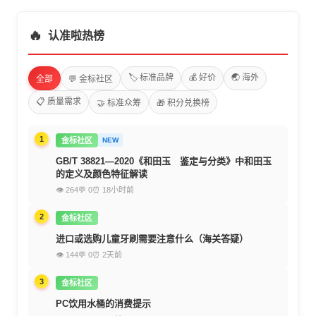
🔥
认准啦热榜
🏷️ 标准品牌
💰 好价
🌏 海外
全部
💬 金标社区
📋 质量需求
🤝 标准众筹
🎁 积分兑换榜
1
金标社区
NEW
GB/T 38821—2020《和田玉 鉴定与分类》中和田玉
的定义及颜色特征解读
👁 264
💬 0
⏰ 18小时前
2
金标社区
进口或选购儿童牙刷需要注意什么（海关答疑）
👁 144
💬 0
⏰ 2天前
3
金标社区
PC饮用水桶的消费提示