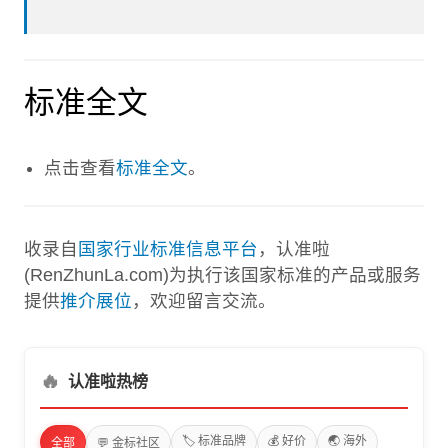
标准全文
点击查看
标准全文
。
收录自
国家行业标准信息平台
，认准啦
(RenZhunLa.com)为执行该国家标准的产品或服务
提供
推介展位
，欢迎留言交流。
🔥
认准啦热榜
🏷️ 标准品牌
💰 好价
🌏 海外
全部
💬 金标社区