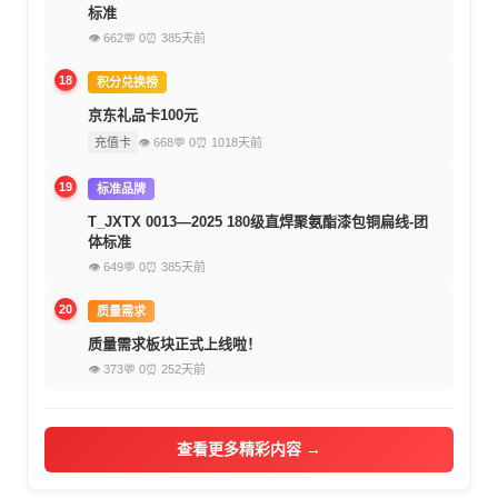
标准
👁 662
💬 0
⏰ 385天前
18
积分兑换榜
京东礼品卡100元
充值卡
👁 668
💬 0
⏰ 1018天前
19
标准品牌
T_JXTX 0013—2025 180级直焊聚氨酯漆包铜扁线-团
体标准
👁 649
💬 0
⏰ 385天前
20
质量需求
质量需求板块正式上线啦！
👁 373
💬 0
⏰ 252天前
查看更多精彩内容 →