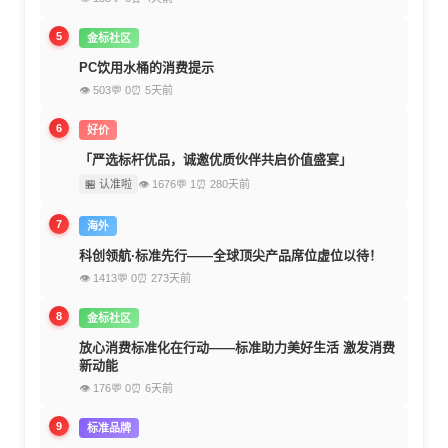
5
金标社区
PC饮用水桶的消费提示
👁 503
💬 0
⏰ 5天前
6
好价
「严选标杆优品，诚邀优质伙伴共启价值盛宴」
🏪 认准啦
👁 1676
💬 1
⏰ 280天前
7
海外
科创领航·标准先行——全球顶尖产品席位虚位以待！
👁 1413
💬 0
⏰ 273天前
8
金标社区
放心消费标准化在行动——标准助力美好生活 激发消费
新动能
👁 176
💬 0
⏰ 6天前
9
标准品牌