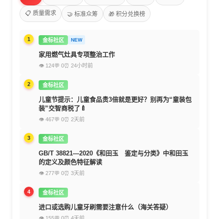
📋 质量需求
🤝 标准众筹
🎁 积分兑换榜
1
金标社区
NEW
家用燃气灶具专项整治工作
👁 124
💬 0
⏰ 24小时前
2
金标社区
儿童节提示：儿童食品贵3倍就是更好？别再为“童装包
装”交智商税了🍼
👁 467
💬 0
⏰ 2天前
3
金标社区
GB/T 38821—2020《和田玉 鉴定与分类》中和田玉
的定义及颜色特征解读
👁 277
💬 0
⏰ 3天前
4
金标社区
进口或选购儿童牙刷需要注意什么（海关答疑）
👁 155
💬 0
⏰ 4天前