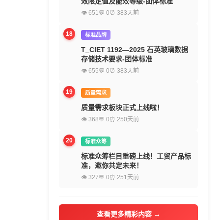
效限定值及能效等级-团体标准
👁 651
💬 0
⏰ 383天前
18
标准品牌
T_CIET 1192—2025 石英玻璃数据
存储技术要求-团体标准
👁 655
💬 0
⏰ 383天前
19
质量需求
质量需求板块正式上线啦！
👁 368
💬 0
⏰ 250天前
20
标准众筹
标准众筹栏目重磅上线！工贸产品标
准，邀你共定未来！
👁 327
💬 0
⏰ 251天前
查看更多精彩内容 →