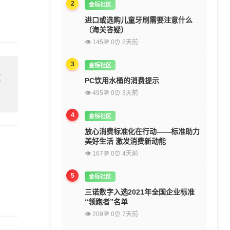
2
金标社区
进口或选购儿童牙刷需要注意什么
（海关答疑）
👁 145
💬 0
⏰ 2天前
3
金标社区
欢
PC饮用水桶的消费提示
👁 495
💬 0
⏰ 3天前
4
金标社区
放心消费标准化在行动——标准助力
美好生活 激发消费新动能
👁 167
💬 0
⏰ 4天前
5
金标社区
三诺数字入选2021年全国企业标准
“领跑者”名单
👁 209
💬 0
⏰ 7天前