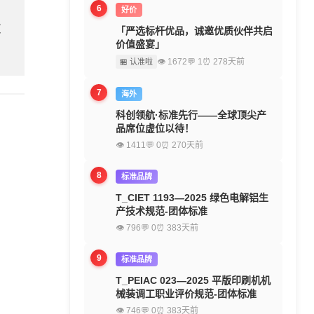
6
好价
欢
「严选标杆优品，诚邀优质伙伴共启
价值盛宴」
👁 1672
💬 1
⏰ 278天前
🏪 认准啦
7
海外
科创领航·标准先行——全球顶尖产
品席位虚位以待！
👁 1411
💬 0
⏰ 270天前
8
标准品牌
T_CIET 1193—2025 绿色电解铝生
产技术规范-团体标准
👁 796
💬 0
⏰ 383天前
9
标准品牌
T_PEIAC 023—2025 平版印刷机机
械装调工职业评价规范-团体标准
👁 746
💬 0
⏰ 383天前