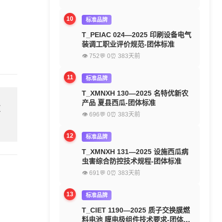
10
标准品牌
T_PEIAC 024—2025 印刷设备电气
装调工职业评价规范-团体标准
👁 752
💬 0
⏰ 383天前
11
标准品牌
T_XMNXH 130—2025 名特优新农
产品 夏县西瓜-团体标准
欢
👁 696
💬 0
⏰ 383天前
12
标准品牌
T_XMNXH 131—2025 设施西瓜病
虫害综合防控技术规程-团体标准
👁 691
💬 0
⏰ 383天前
13
标准品牌
T_CIET 1190—2025 质子交换膜燃
料电池 膜电极组件技术要求-团体标