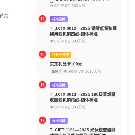
准
👁 689
💬 0
⏰ 383天前
留言
14
标准品牌
T_JXTX 0012—2025 钢琴低音弦缠
绕用漆包铜圆线-团体标准
👁 670
💬 0
⏰ 383天前
15
积分兑换榜
京东礼品卡100元
👁 665
💬 0
⏰ 1016天前
充值卡
16
标准品牌
T_JXTX 0013—2025 180级直焊聚
氨酯漆包铜扁线-团体标准
👁 644
💬 0
⏰ 383天前
17
标准品牌
T_CIET 1191—2025 光伏逆变器能