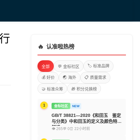
-行
🔥
认准啦热榜
🏷️ 标准品牌
全部
💬 金标社区
💰 好价
🌏 海外
📋 质量需求
🤝 标准众筹
🎁 积分兑换榜
1
金标社区
NEW
GB/T 38821—2020《和田玉 鉴定
与分类》中和田玉的定义及颜色特征
解读
👁 265
💬 0
⏰ 22小时前