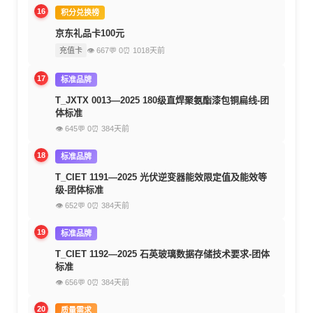
16
积分兑换榜
京东礼品卡100元
充值卡
👁 667
💬 0
⏰ 1018天前
17
标准品牌
T_JXTX 0013—2025 180级直焊聚氨酯漆包铜扁线-团
体标准
👁 645
💬 0
⏰ 384天前
18
标准品牌
T_CIET 1191—2025 光伏逆变器能效限定值及能效等
级-团体标准
👁 652
💬 0
⏰ 384天前
19
标准品牌
T_CIET 1192—2025 石英玻璃数据存储技术要求-团体
标准
👁 656
💬 0
⏰ 384天前
20
质量需求