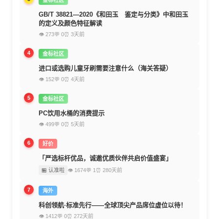
GB/T 38821—2020《和田玉 鉴定与分类》中和田玉
的定义及颜色特征解读
👁 273
💬 0
⏰ 3天前
4
金标社区
进口或选购儿童牙刷需要注意什么（海关答疑）
👁 152
💬 0
⏰ 4天前
5
金标社区
PC饮用水桶的消费提示
👁 499
💬 0
⏰ 5天前
6
好价
「严选标杆优品，诚邀优质伙伴共启价值盛宴」
🏪 认准啦
👁 1674
💬 1
⏰ 280天前
7
海外
科创领航·标准先行——全球顶尖产品席位虚位以待！
👁 1412
💬 0
⏰ 272天前