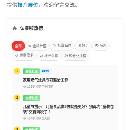
提供
推介展位
，欢迎留言交流。
🔥
认准啦热榜
🏷️ 标准品牌
💰 好价
🌏 海外
全部
💬 金标社区
📋 质量需求
🤝 标准众筹
🎁 积分兑换榜
1
金标社区
NEW
家用燃气灶具专项整治工作
👁 121
💬 0
⏰ 7小时前
2
金标社区
儿童节提示：儿童食品贵3倍就是更好？别再为“童装包
装”交智商税了🍼
👁 464
💬 0
⏰ 2天前
3
金标社区