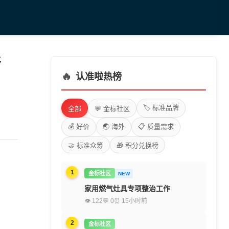
谱
🔥
认准啦热榜
🏷️ 标准品牌
全部
💬 金标社区
💰 好价
🌏 海外
📋 质量需求
🤝 标准众筹
🎁 积分兑换榜
1
金标社区
NEW
家用燃气灶具专项整治工作
👁 122
💬 0
⏰ 15小时前
2
金标社区