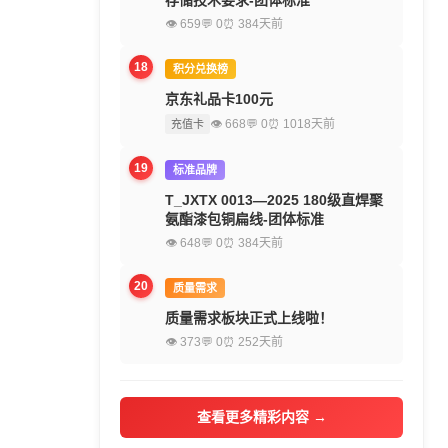
存储技术要求-团体标准
👁 659
💬 0
⏰ 384天前
18
积分兑换榜
京东礼品卡100元
👁 668
💬 0
⏰ 1018天前
充值卡
19
标准品牌
T_JXTX 0013—2025 180级直焊聚
氨酯漆包铜扁线-团体标准
👁 648
💬 0
⏰ 384天前
20
质量需求
质量需求板块正式上线啦！
👁 373
💬 0
⏰ 252天前
查看更多精彩内容 →