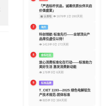
「严选标杆优品，诚邀优质伙伴共启
欢
价值盛宴」
👁 1676
💬 1
⏰ 280天前
🏪 认准啦
7
海外
科创领航·标准先行——全球顶尖产
品席位虚位以待！
👁 1413
💬 0
⏰ 272天前
8
金标社区
放心消费标准化在行动——标准助力
美好生活 激发消费新动能
👁 176
💬 0
⏰ 6天前
9
标准品牌
T_CIET 1193—2025 绿色电解铝生
产技术规范-团体标准
👁 805
💬 0
⏰ 384天前