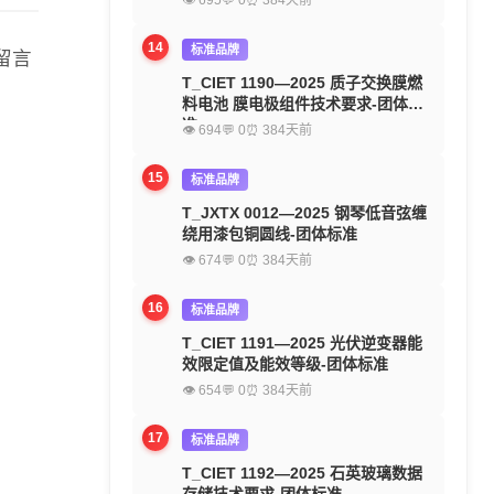
👁 695
💬 0
⏰ 384天前
14
标准品牌
留言
T_CIET 1190—2025 质子交换膜燃
料电池 膜电极组件技术要求-团体标
准
👁 694
💬 0
⏰ 384天前
15
标准品牌
T_JXTX 0012—2025 钢琴低音弦缠
绕用漆包铜圆线-团体标准
👁 674
💬 0
⏰ 384天前
16
标准品牌
T_CIET 1191—2025 光伏逆变器能
效限定值及能效等级-团体标准
👁 654
💬 0
⏰ 384天前
17
标准品牌
T_CIET 1192—2025 石英玻璃数据