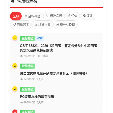
🔥
认准啦热榜
🏷️ 标准品牌
💰 好价
🌏 海外
全部
💬 金标社区
📋 质量需求
🤝 标准众筹
🎁 积分兑换榜
1
金标社区
NEW
GB/T 38821—2020《和田玉 鉴定与分类》中和田玉
的定义及颜色特征解读
👁 265
💬 0
⏰ 20小时前
2
金标社区
进口或选购儿童牙刷需要注意什么（海关答疑）
👁 145
💬 0
⏰ 2天前
3
金标社区
PC饮用水桶的消费提示
👁 495
💬 0
⏰ 3天前
4
金标社区