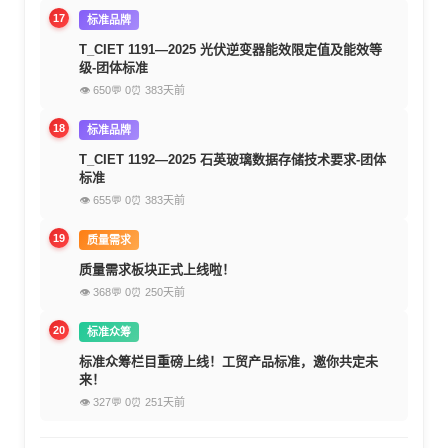
17
标准品牌
T_CIET 1191—2025 光伏逆变器能效限定值及能效等
级-团体标准
👁 650
💬 0
⏰ 383天前
18
标准品牌
T_CIET 1192—2025 石英玻璃数据存储技术要求-团体
标准
👁 655
💬 0
⏰ 383天前
19
质量需求
质量需求板块正式上线啦！
👁 368
💬 0
⏰ 250天前
20
标准众筹
标准众筹栏目重磅上线！工贸产品标准，邀你共定未
来！
👁 327
💬 0
⏰ 251天前