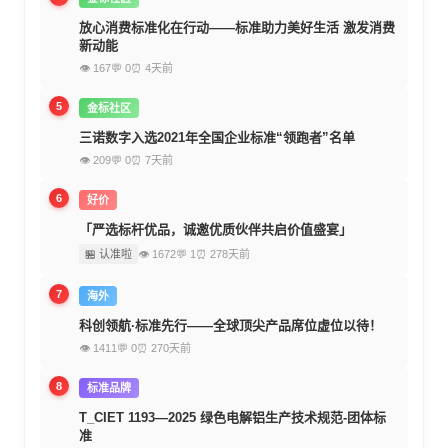
放心消费标准化在行动——标准助力美好生活 激发消费
新动能
👁 167
💬 0
⏰ 4天前
5
金标社区
三诺数字入选2021年全国企业标准“领跑者”名单
👁 209
💬 0
⏰ 7天前
6
好价
「严选标杆优品，诚邀优质伙伴共启价值盛宴」
🏪 认准啦
👁 1672
💬 1
⏰ 278天前
7
海外
科创领航·标准先行——全球顶尖产品席位虚位以待！
👁 1411
💬 0
⏰ 270天前
8
标准品牌
T_CIET 1193—2025 绿色电解铝生产技术规范-团体标
准