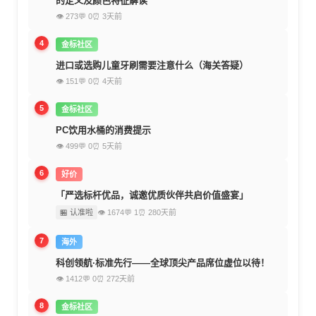
的定义及颜色特征解读
👁 273
💬 0
⏰ 3天前
4
金标社区
进口或选购儿童牙刷需要注意什么（海关答疑）
👁 151
💬 0
⏰ 4天前
5
金标社区
PC饮用水桶的消费提示
👁 499
💬 0
⏰ 5天前
6
好价
「严选标杆优品，诚邀优质伙伴共启价值盛宴」
🏪 认准啦
👁 1674
💬 1
⏰ 280天前
7
海外
科创领航·标准先行——全球顶尖产品席位虚位以待！
👁 1412
💬 0
⏰ 272天前
8
金标社区