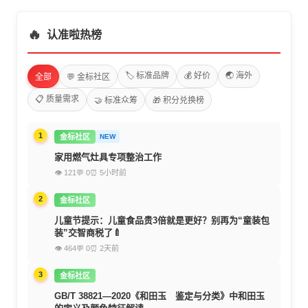
🔥
认准啦热榜
🏷️ 标准品牌
💰 好价
🌏 海外
全部
💬 金标社区
📋 质量需求
🤝 标准众筹
🎁 积分兑换榜
1
金标社区
NEW
家用燃气灶具专项整治工作
👁 121
💬 0
⏰ 5小时前
2
金标社区
儿童节提示：儿童食品贵3倍就是更好？别再为“童装包
装”交智商税了🍼
👁 464
💬 0
⏰ 2天前
3
金标社区
GB/T 38821—2020《和田玉 鉴定与分类》中和田玉