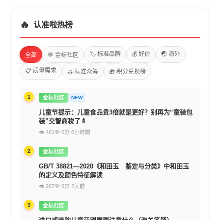
🔥
认准啦热榜
🏷️ 标准品牌
💰 好价
🌏 海外
全部
💬 金标社区
📋 质量需求
🤝 标准众筹
🎁 积分兑换榜
1
金标社区
NEW
儿童节提示：儿童食品贵3倍就是更好？别再为“童装包
装”交智商税了🍼
👁 461
💬 0
⏰ 6小时前
2
金标社区
GB/T 38821—2020《和田玉 鉴定与分类》中和田玉
的定义及颜色特征解读
👁 267
💬 0
⏰ 2天前
3
金标社区