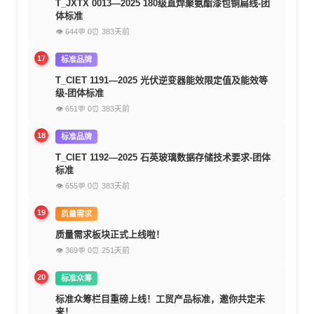
T_JXTX 0013—2025 180级直焊聚氨酯漆包铜扁线-团
体标准
👁 644
💬 0
⏰ 383天前
17
标准品牌
T_CIET 1191—2025 光伏逆变器能效限定值及能效等
级-团体标准
👁 651
💬 0
⏰ 383天前
18
标准品牌
T_CIET 1192—2025 石英玻璃数据存储技术要求-团体
标准
👁 655
💬 0
⏰ 383天前
19
质量需求
质量需求板块正式上线啦！
👁 369
💬 0
⏰ 251天前
20
标准众筹
标准众筹栏目重磅上线！工贸产品标准，邀你共定未
来！