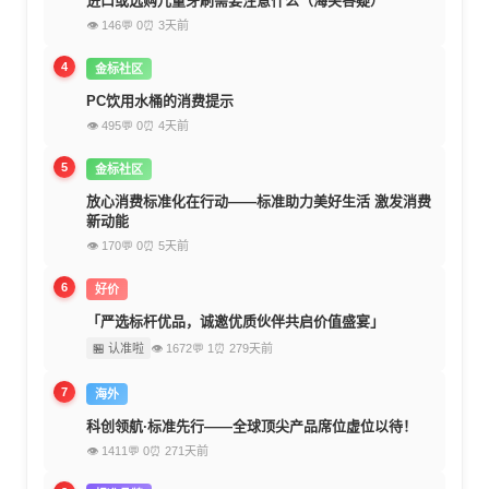
进口或选购儿童牙刷需要注意什么（海关答疑）
👁 146
💬 0
⏰ 3天前
4
金标社区
PC饮用水桶的消费提示
👁 495
💬 0
⏰ 4天前
5
金标社区
放心消费标准化在行动——标准助力美好生活 激发消费
新动能
👁 170
💬 0
⏰ 5天前
6
好价
「严选标杆优品，诚邀优质伙伴共启价值盛宴」
🏪 认准啦
👁 1672
💬 1
⏰ 279天前
7
海外
科创领航·标准先行——全球顶尖产品席位虚位以待！
👁 1411
💬 0
⏰ 271天前