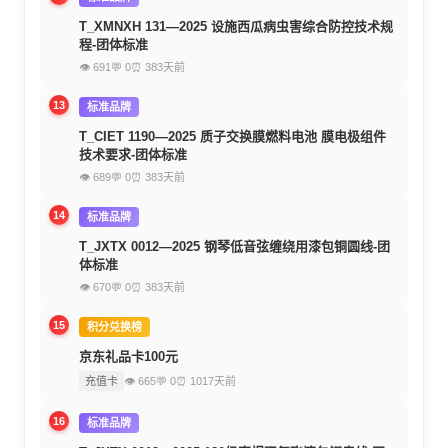
T_XMNXH 131—2025 设施西瓜病虫害综合防控技术规
程-团体标准
👁 691
💬 0
⏰ 383天前
13
标准品牌
T_CIET 1190—2025 质子交换膜燃料电池 膜电极组件
技术要求-团体标准
👁 689
💬 0
⏰ 383天前
14
标准品牌
T_JXTX 0012—2025 钢琴低音弦缠绕用漆包铜圆线-团
体标准
👁 670
💬 0
⏰ 383天前
15
积分兑换榜
京东礼品卡100元
充值卡
👁 665
💬 0
⏰ 1017天前
16
标准品牌