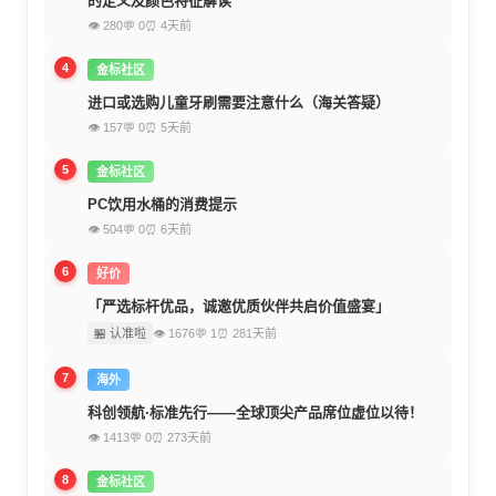
的定义及颜色特征解读
👁 280
💬 0
⏰ 4天前
4
金标社区
进口或选购儿童牙刷需要注意什么（海关答疑）
👁 157
💬 0
⏰ 5天前
5
金标社区
PC饮用水桶的消费提示
👁 504
💬 0
⏰ 6天前
6
好价
「严选标杆优品，诚邀优质伙伴共启价值盛宴」
🏪 认准啦
👁 1676
💬 1
⏰ 281天前
7
海外
科创领航·标准先行——全球顶尖产品席位虚位以待！
👁 1413
💬 0
⏰ 273天前
8
金标社区