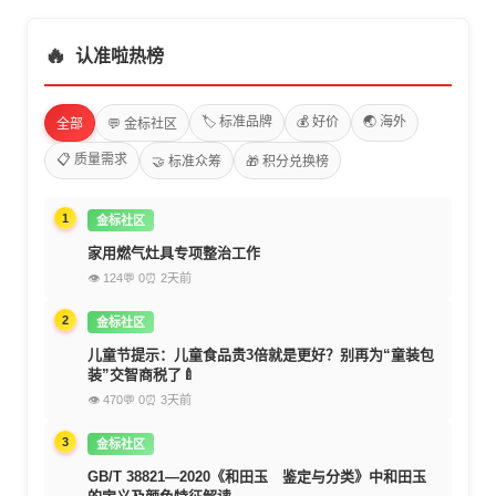
🔥
认准啦热榜
🏷️ 标准品牌
💰 好价
🌏 海外
全部
💬 金标社区
📋 质量需求
🤝 标准众筹
🎁 积分兑换榜
1
金标社区
家用燃气灶具专项整治工作
👁 124
💬 0
⏰ 2天前
2
金标社区
儿童节提示：儿童食品贵3倍就是更好？别再为“童装包
装”交智商税了🍼
👁 470
💬 0
⏰ 3天前
3
金标社区
GB/T 38821—2020《和田玉 鉴定与分类》中和田玉