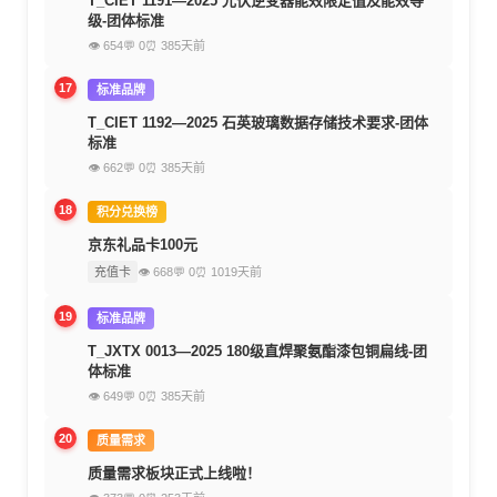
T_CIET 1191—2025 光伏逆变器能效限定值及能效等
级-团体标准
👁 654
💬 0
⏰ 385天前
17
标准品牌
T_CIET 1192—2025 石英玻璃数据存储技术要求-团体
标准
👁 662
💬 0
⏰ 385天前
18
积分兑换榜
京东礼品卡100元
充值卡
👁 668
💬 0
⏰ 1019天前
19
标准品牌
T_JXTX 0013—2025 180级直焊聚氨酯漆包铜扁线-团
体标准
👁 649
💬 0
⏰ 385天前
20
质量需求
质量需求板块正式上线啦！