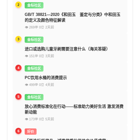
2
金标社区
GB/T 38821—2020《和田玉 鉴定与分类》中和田玉
的定义及颜色特征解读
👁 269
💬 0
⏰ 2天前
3
金标社区
进口或选购儿童牙刷需要注意什么（海关答疑）
👁 151
💬 0
⏰ 3天前
4
金标社区
PC饮用水桶的消费提示
👁 499
💬 0
⏰ 4天前
5
金标社区
放心消费标准化在行动——标准助力美好生活 激发消费
新动能
👁 173
💬 0
⏰ 5天前
6
好价