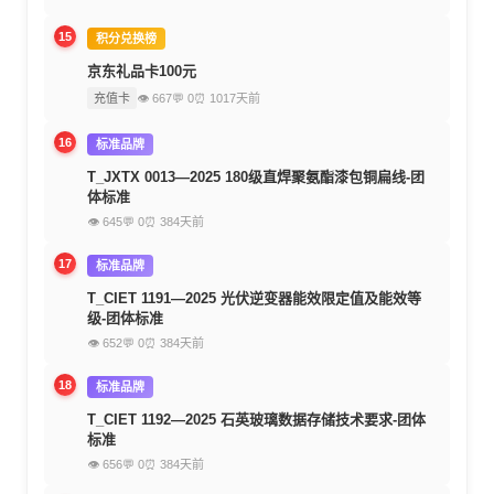
15
积分兑换榜
京东礼品卡100元
充值卡
👁 667
💬 0
⏰ 1017天前
16
标准品牌
T_JXTX 0013—2025 180级直焊聚氨酯漆包铜扁线-团
体标准
👁 645
💬 0
⏰ 384天前
17
标准品牌
T_CIET 1191—2025 光伏逆变器能效限定值及能效等
级-团体标准
👁 652
💬 0
⏰ 384天前
18
标准品牌
T_CIET 1192—2025 石英玻璃数据存储技术要求-团体
标准
👁 656
💬 0
⏰ 384天前