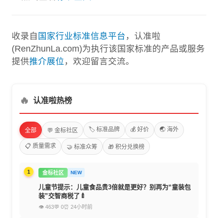
收录自
国家行业标准信息平台
，认准啦
(RenZhunLa.com)为执行该国家标准的产品或服务
提供
推介展位
，欢迎留言交流。
🔥
认准啦热榜
🏷️ 标准品牌
💰 好价
🌏 海外
全部
💬 金标社区
📋 质量需求
🤝 标准众筹
🎁 积分兑换榜
1
金标社区
NEW
儿童节提示：儿童食品贵3倍就是更好？别再为“童装包
装”交智商税了🍼
👁 463
💬 0
⏰ 24小时前