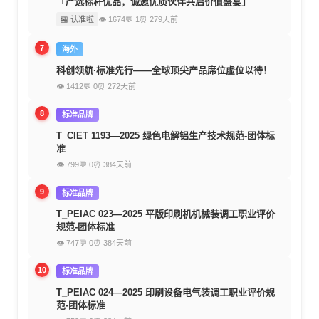
「严选标杆优品，诚邀优质伙伴共启价值盛宴」
🏪 认准啦
👁 1674
💬 1
⏰ 279天前
7
海外
科创领航·标准先行——全球顶尖产品席位虚位以待！
👁 1412
💬 0
⏰ 272天前
8
标准品牌
T_CIET 1193—2025 绿色电解铝生产技术规范-团体标
准
👁 799
💬 0
⏰ 384天前
9
标准品牌
T_PEIAC 023—2025 平版印刷机机械装调工职业评价
规范-团体标准
👁 747
💬 0
⏰ 384天前
10
标准品牌
T_PEIAC 024—2025 印刷设备电气装调工职业评价规
范-团体标准