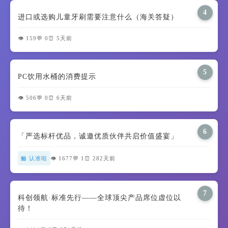
4
进口或选购儿童牙刷需要注意什么（海关答疑）
👁️ 159
💬 0
⏰ 5天前
5
PC饮用水桶的消费提示
👁️ 506
💬 0
⏰ 6天前
6
「严选标杆优品，诚邀优质伙伴共启价值盛宴」
🏪 认准啦
👁️ 1677
💬 1
⏰ 282天前
7
科创领航·标准先行——全球顶尖产品席位虚位以
待！