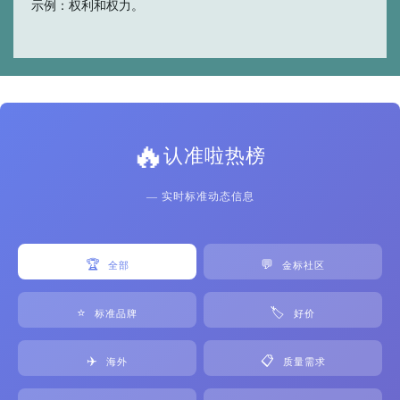
示例：权利和权力。
🔥
认准啦热榜
— 实时标准动态信息
🏆
💬
全部
金标社区
⭐
🏷️
标准品牌
好价
✈️
📋
海外
质量需求