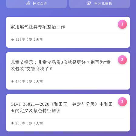
💰
🎁
标准众筹
积分兑换榜
1
家用燃气灶具专项整治工作
👁️ 129
💬 0
⏰ 2天前
2
儿童节提示：儿童食品贵3倍就是更好？别再为“童
装包装”交智商税了🍼
👁️ 475
💬 0
⏰ 3天前
3
GB/T 38821—2020《和田玉 鉴定与分类》中和田
玉的定义及颜色特征解读
👁️ 283
💬 0
⏰ 4天前