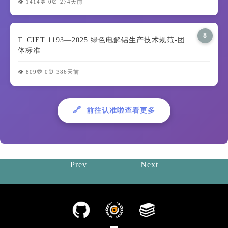
👁️ 1414
💬 0
⏰ 274天前
8
T_CIET 1193—2025 绿色电解铝生产技术规范-团
体标准
👁️ 809
💬 0
⏰ 386天前
🔗
前往认准啦查看更多
Prev
Next