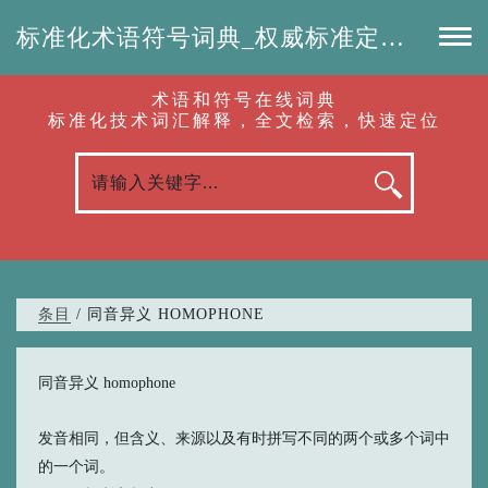
标准化术语符号词典_权威标准定义_专业词汇查询-认准啦（RenZhunLa.com）
术语和符号在线词典
标准化技术词汇解释，全文检索，快速定位
条目
/ 同音异义 HOMOPHONE
同音异义 homophone
发音相同，但含义、来源以及有时拼写不同的两个或多个词中
的一个词。