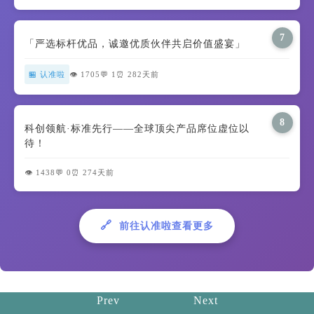
7
「严选标杆优品，诚邀优质伙伴共启价值盛宴」
🏪 认准啦
👁️ 1705
💬 1
⏰ 282天前
8
科创领航·标准先行——全球顶尖产品席位虚位以
待！
👁️ 1438
💬 0
⏰ 274天前
🔗
前往认准啦查看更多
Prev
Next