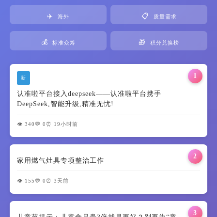
✈️
📋
海外
质量需求
💰
🎁
标准众筹
积分兑换榜
1
新
认准啦平台接入deepseek——认准啦平台携手
DeepSeek,智能升级,精准无忧!
👁️ 340
💬 0
⏰ 19小时前
2
家用燃气灶具专项整治工作
👁️ 155
💬 0
⏰ 3天前
3