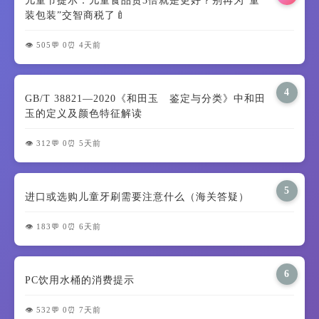
儿童节提示：儿童食品贵3倍就是更好？别再为“童
装包装”交智商税了🍼
👁️ 505
💬 0
⏰ 4天前
4
GB/T 38821—2020《和田玉 鉴定与分类》中和田
玉的定义及颜色特征解读
👁️ 312
💬 0
⏰ 5天前
5
进口或选购儿童牙刷需要注意什么（海关答疑）
👁️ 183
💬 0
⏰ 6天前
6
PC饮用水桶的消费提示
👁️ 532
💬 0
⏰ 7天前