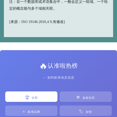
注：在一个数据库或术语集合中，一般会定义一组域。一个给
定的概念能与多个域相关联。
[来源：ISO 19146:2010,4.9,有修改]
🔥
认准啦热榜
— 实时标准动态信息
🏆
💬
全部
金标社区
⭐
🏷️
标准品牌
好价