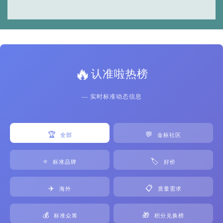
🔥
认准啦热榜
— 实时标准动态信息
🏆
💬
全部
金标社区
⭐
🏷️
标准品牌
好价
✈️
📋
海外
质量需求
💰
🎁
标准众筹
积分兑换榜