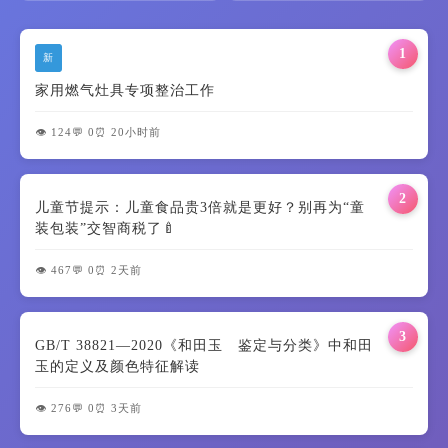
1
新
家用燃气灶具专项整治工作
👁️ 124
💬 0
⏰ 20小时前
2
儿童节提示：儿童食品贵3倍就是更好？别再为“童
装包装”交智商税了🍼
👁️ 467
💬 0
⏰ 2天前
3
GB/T 38821—2020《和田玉 鉴定与分类》中和田
玉的定义及颜色特征解读
👁️ 276
💬 0
⏰ 3天前