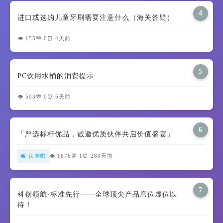
4
进口或选购儿童牙刷需要注意什么（海关答疑）
👁️ 155
💬 0
⏰ 4天前
5
PC饮用水桶的消费提示
👁️ 503
💬 0
⏰ 5天前
6
「严选标杆优品，诚邀优质伙伴共启价值盛宴」
🏪 认准啦
👁️ 1676
💬 1
⏰ 280天前
7
科创领航·标准先行——全球顶尖产品席位虚位以
待！