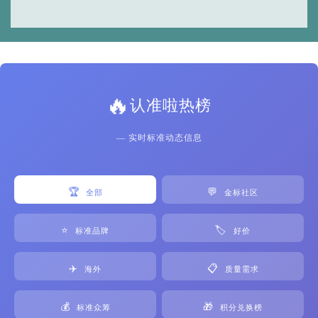
🔥
认准啦热榜
— 实时标准动态信息
🏆
💬
全部
金标社区
⭐
🏷️
标准品牌
好价
✈️
📋
海外
质量需求
💰
🎁
标准众筹
积分兑换榜