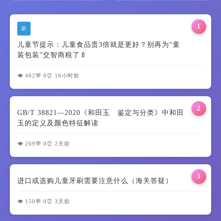
1
新
儿童节提示：儿童食品贵3倍就是更好？别再为“童
装包装”交智商税了🍼
👁️ 462
💬 0
⏰ 16小时前
2
GB/T 38821—2020《和田玉 鉴定与分类》中和田
玉的定义及颜色特征解读
👁️ 269
💬 0
⏰ 2天前
3
进口或选购儿童牙刷需要注意什么（海关答疑）
👁️ 150
💬 0
⏰ 3天前