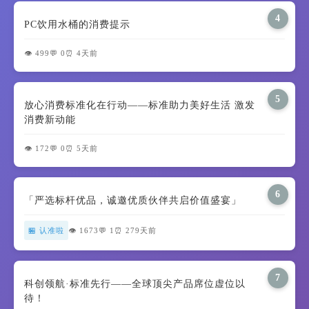
4
PC饮用水桶的消费提示
👁️ 499
💬 0
⏰ 4天前
5
放心消费标准化在行动——标准助力美好生活 激发
消费新动能
👁️ 172
💬 0
⏰ 5天前
6
「严选标杆优品，诚邀优质伙伴共启价值盛宴」
🏪 认准啦
👁️ 1673
💬 1
⏰ 279天前
7
科创领航·标准先行——全球顶尖产品席位虚位以
待！