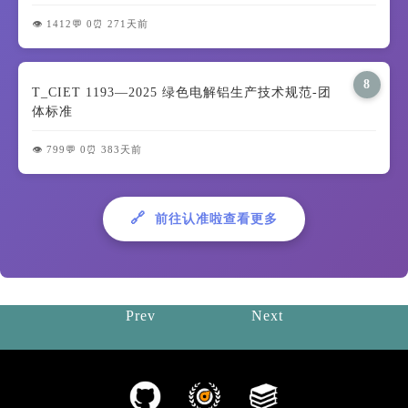
👁️ 1412
💬 0
⏰ 271天前
8
T_CIET 1193—2025 绿色电解铝生产技术规范-团
体标准
👁️ 799
💬 0
⏰ 383天前
🔗
前往认准啦查看更多
Prev
Next