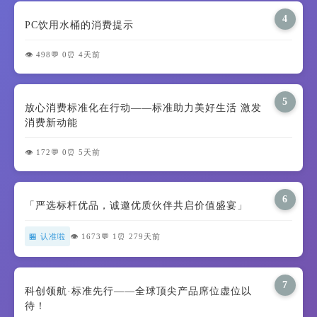
4
PC饮用水桶的消费提示
👁️ 498
💬 0
⏰ 4天前
5
放心消费标准化在行动——标准助力美好生活 激发
消费新动能
👁️ 172
💬 0
⏰ 5天前
6
「严选标杆优品，诚邀优质伙伴共启价值盛宴」
🏪 认准啦
👁️ 1673
💬 1
⏰ 279天前
7
科创领航·标准先行——全球顶尖产品席位虚位以
待！