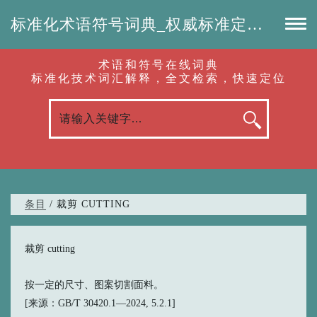
标准化术语符号词典_权威标准定义_专业词汇查询-认准啦（RenZhunLa.com）
术语和符号在线词典
标准化技术词汇解释，全文检索，快速定位
条目
/ 裁剪 CUTTING
裁剪 cutting
按一定的尺寸、图案切割面料。
[来源：GB/T 30420.1—2024, 5.2.1]