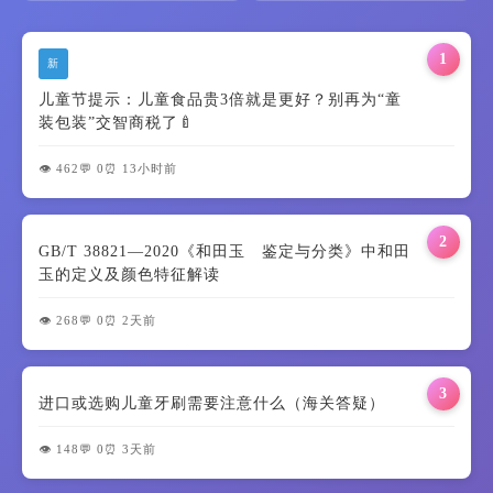
1
新
儿童节提示：儿童食品贵3倍就是更好？别再为“童
装包装”交智商税了🍼
👁️ 462
💬 0
⏰ 13小时前
2
GB/T 38821—2020《和田玉 鉴定与分类》中和田
玉的定义及颜色特征解读
👁️ 268
💬 0
⏰ 2天前
3
进口或选购儿童牙刷需要注意什么（海关答疑）
👁️ 148
💬 0
⏰ 3天前