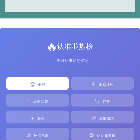
🔥
认准啦热榜
— 实时标准动态信息
🏆
💬
全部
金标社区
⭐
🏷️
标准品牌
好价
✈️
📋
海外
质量需求
💰
🎁
标准众筹
积分兑换榜