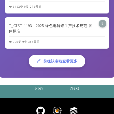
👁️ 1412
💬 0
⏰ 271天前
8
T_CIET 1193—2025 绿色电解铝生产技术规范-团
体标准
👁️ 799
💬 0
⏰ 383天前
🔗
前往认准啦查看更多
Prev
Next