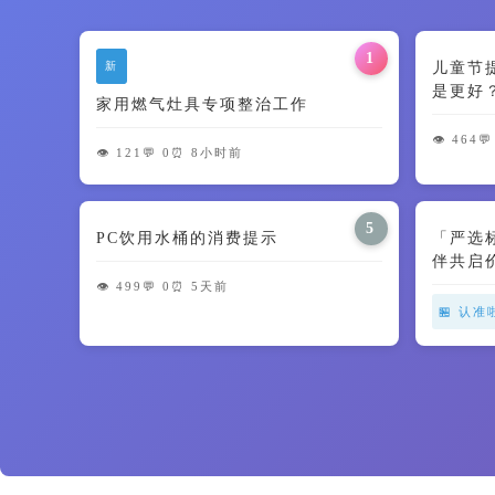
1
新
儿童节
是更好
家用燃气灶具专项整治工作
智商税了
👁️ 464
💬
👁️ 121
💬 0
⏰ 8小时前
5
PC饮用水桶的消费提示
「严选
伴共启
👁️ 499
💬 0
⏰ 5天前
🏪 认准