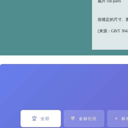
裁片 cut-parts
按规定的尺寸、图
[来源：GB/T 30420
🏆
💬
⭐
全部
金标社区
标