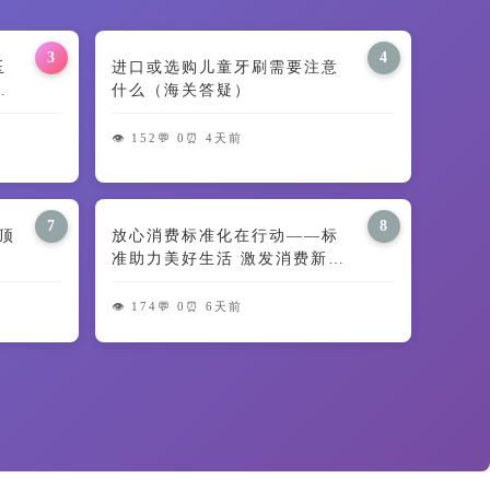
3
4
田玉
进口或选购儿童牙刷需要注意
义
什么（海关答疑）
👁️ 152
💬 0
⏰ 4天前
7
8
顶
放心消费标准化在行动——标
准助力美好生活 激发消费新动
能
👁️ 174
💬 0
⏰ 6天前