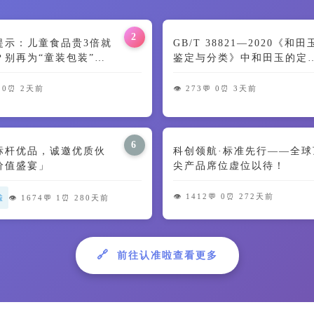
2
提示：儿童食品贵3倍就
GB/T 38821—2020《和
？别再为“童装包装”交
鉴定与分类》中和田玉的定
🍼
及颜色特征解读
 0
⏰ 2天前
👁️ 273
💬 0
⏰ 3天前
6
标杆优品，诚邀优质伙
科创领航·标准先行——全球
价值盛宴」
尖产品席位虚位以待！
👁️ 1412
💬 0
⏰ 272天前
啦
👁️ 1674
💬 1
⏰ 280天前
🔗
前往认准啦查看更多