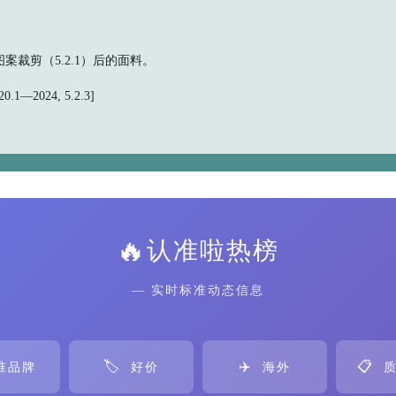
案裁剪（5.2.1）后的面料。
.1—2024, 5.2.3]
🔥
认准啦热榜
— 实时标准动态信息
🏷️
✈️
📋
准品牌
好价
海外
质