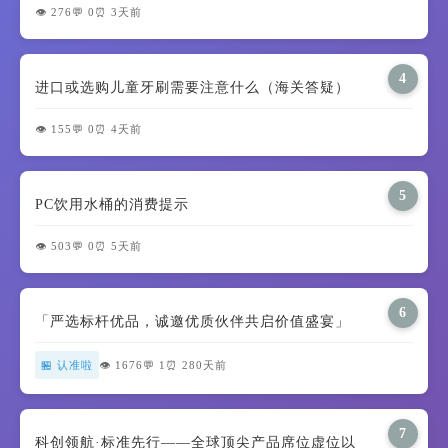
👁️ 276
💬 0
⏰ 3天前
4
进口或选购儿童牙刷需要注意什么（海关答疑）
👁️ 155
💬 0
⏰ 4天前
5
PC饮用水桶的消费提示
👁️ 503
💬 0
⏰ 5天前
6
「严选标杆优品，诚邀优质伙伴共启价值盛宴」
🏪 认准啦
👁️ 1676
💬 1
⏰ 280天前
7
科创领航·标准先行——全球顶尖产品席位虚位以