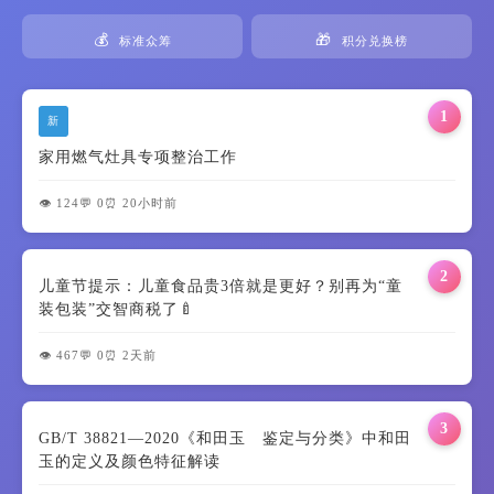
💰
🎁
标准众筹
积分兑换榜
1
新
家用燃气灶具专项整治工作
👁️ 124
💬 0
⏰ 20小时前
2
儿童节提示：儿童食品贵3倍就是更好？别再为“童
装包装”交智商税了🍼
👁️ 467
💬 0
⏰ 2天前
3
GB/T 38821—2020《和田玉 鉴定与分类》中和田
玉的定义及颜色特征解读