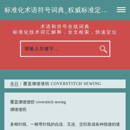
标准化术语符号词典_权威标准定义_专业词汇查询-认准啦（RenZhunLa.com）
术语和符号在线词典
标准化技术词汇解释，全文检索，快速定位
条目
/ 覆盖绷缝缝纫 COVERSTITCH SEWING
覆盖绷缝缝纫 coverstitch sewing
绷缝缝纫
多根针线、一根弯针线的自连、互连、交织形成各种线缝的缝