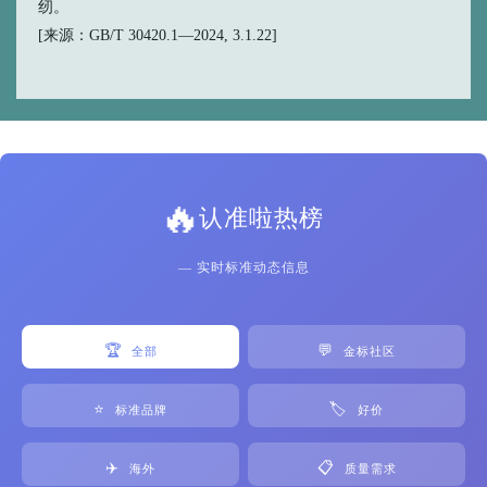
纫。
[来源：GB/T 30420.1—2024, 3.1.22]
🔥
认准啦热榜
— 实时标准动态信息
🏆
💬
全部
金标社区
⭐
🏷️
标准品牌
好价
✈️
📋
海外
质量需求