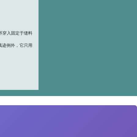
环穿入固定于缝料
线迹例外，它只用