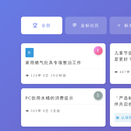
🏆
💬
⭐
全部
金标社区
标
1
新
儿童节
是更好
家用燃气灶具专项整治工作
智商税了
👁️ 467
💬
👁️ 124
💬 0
⏰ 19小时前
5
PC饮用水桶的消费提示
「严选
伴共启
👁️ 503
💬 0
⏰ 5天前
🏪 认准