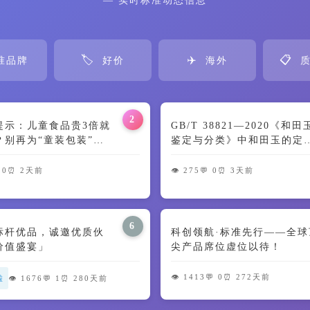
— 实时标准动态信息
🏷️
✈️
📋
准品牌
好价
海外
质
2
提示：儿童食品贵3倍就
GB/T 38821—2020《和
？别再为“童装包装”交
鉴定与分类》中和田玉的定
🍼
及颜色特征解读
 0
⏰ 2天前
👁️ 275
💬 0
⏰ 3天前
6
标杆优品，诚邀优质伙
科创领航·标准先行——全球
价值盛宴」
尖产品席位虚位以待！
👁️ 1413
💬 0
⏰ 272天前
啦
👁️ 1676
💬 1
⏰ 280天前