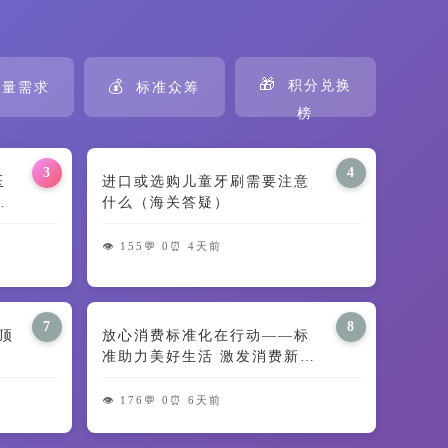
🎁
💰
积分兑换
量需求
标准众筹
榜
3
4
田玉
进口或选购儿童牙刷需要注意
义
什么（海关答疑）
👁️ 155
💬 0
⏰ 4天前
7
8
顶
放心消费标准化在行动——标
准助力美好生活 激发消费新动
能
👁️ 176
💬 0
⏰ 6天前