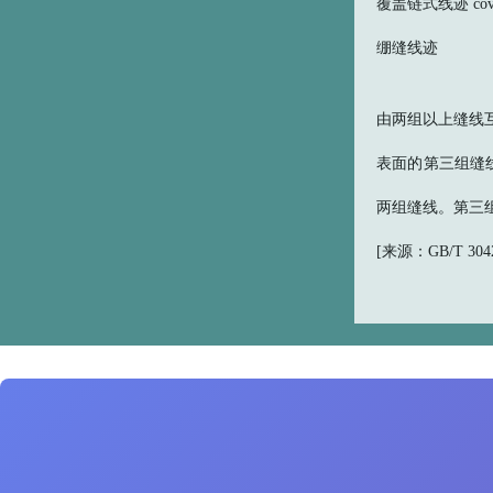
覆盖链式线迹 coverin
绷缝线迹
由两组以上缝线
表面的第三组缝
两组缝线。第三
[来源：GB/T 30420