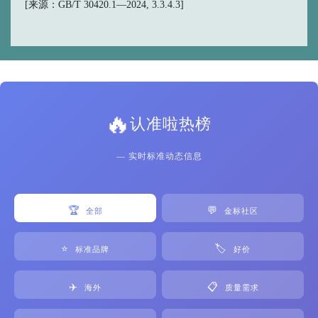
[来源：GB/T 30420.1—2024, 3.3.4.3]
🔥
认准啦热榜
— 实时标准动态信息
🏆
💬
全部
金标社区
⭐
🏷️
标准品牌
好价
✈️
📋
海外
质量需求