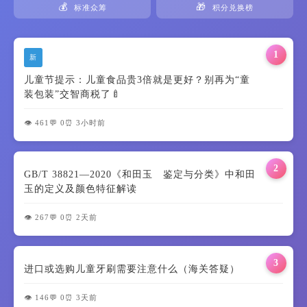
💰
🎁
标准众筹
积分兑换榜
1
新
儿童节提示：儿童食品贵3倍就是更好？别再为“童
装包装”交智商税了🍼
👁️ 461
💬 0
⏰ 3小时前
2
GB/T 38821—2020《和田玉 鉴定与分类》中和田
玉的定义及颜色特征解读
👁️ 267
💬 0
⏰ 2天前
3
进口或选购儿童牙刷需要注意什么（海关答疑）
👁️ 146
💬 0
⏰ 3天前