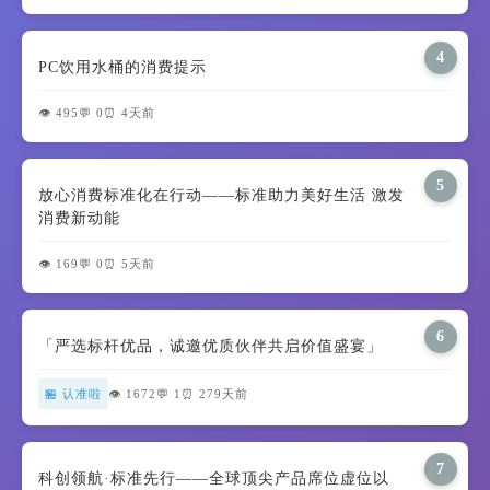
4
PC饮用水桶的消费提示
👁️ 495
💬 0
⏰ 4天前
5
放心消费标准化在行动——标准助力美好生活 激发
消费新动能
👁️ 169
💬 0
⏰ 5天前
6
「严选标杆优品，诚邀优质伙伴共启价值盛宴」
🏪 认准啦
👁️ 1672
💬 1
⏰ 279天前
7
科创领航·标准先行——全球顶尖产品席位虚位以