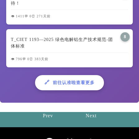
待！
👁️ 1411
💬 0
⏰ 271天前
8
T_CIET 1193—2025 绿色电解铝生产技术规范-团
体标准
👁️ 796
💬 0
⏰ 383天前
🔗
前往认准啦查看更多
Prev
Next